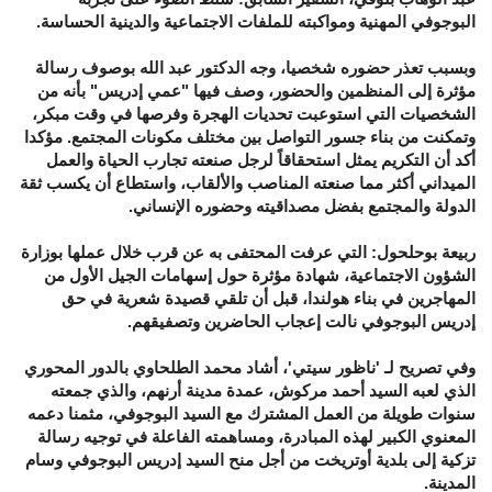
البوجوفي المهنية ومواكبته للملفات الاجتماعية والدينية الحساسة.
وبسبب تعذر حضوره شخصيا، وجه الدكتور عبد الله بوصوف رسالة
مؤثرة إلى المنظمين والحضور، وصف فيها "عمي إدريس" بأنه من
الشخصيات التي استوعبت تحديات الهجرة وفرصها في وقت مبكر،
وتمكنت من بناء جسور التواصل بين مختلف مكونات المجتمع. مؤكدا
أكد أن التكريم يمثل استحقاقاً لرجل صنعته تجارب الحياة والعمل
الميداني أكثر مما صنعته المناصب والألقاب، واستطاع أن يكسب ثقة
الدولة والمجتمع بفضل مصداقيته وحضوره الإنساني.
ربيعة بوحلحول: التي عرفت المحتفى به عن قرب خلال عملها بوزارة
الشؤون الاجتماعية، شهادة مؤثرة حول إسهامات الجيل الأول من
المهاجرين في بناء هولندا، قبل أن تلقي قصيدة شعرية في حق
إدريس البوجوفي نالت إعجاب الحاضرين وتصفيقهم.
وفي تصريح لـ 'ناظور سيتي'، أشاد محمد الطلحاوي بالدور المحوري
الذي لعبه السيد أحمد مركوش، عمدة مدينة أرنهم، والذي جمعته
سنوات طويلة من العمل المشترك مع السيد البوجوفي، مثمنا دعمه
المعنوي الكبير لهذه المبادرة، ومساهمته الفاعلة في توجيه رسالة
تزكية إلى بلدية أوتريخت من أجل منح السيد إدريس البوجوفي وسام
المدينة.