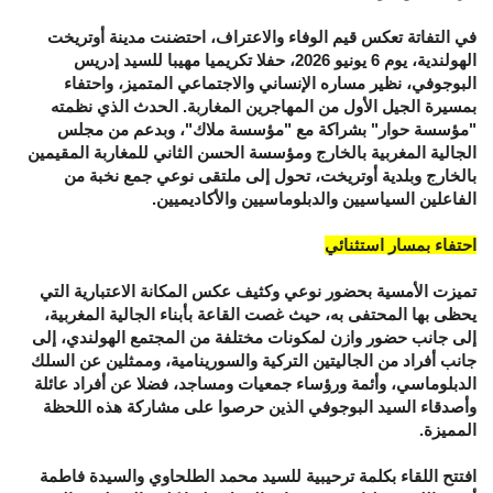
في التفاتة تعكس قيم الوفاء والاعتراف، احتضنت مدينة أوتريخت
الهولندية، يوم 6 يونيو 2026، حفلا تكريميا مهيبا للسيد إدريس
البوجوفي، نظير مساره الإنساني والاجتماعي المتميز، واحتفاء
بمسيرة الجيل الأول من المهاجرين المغاربة. الحدث الذي نظمته
"مؤسسة حوار" بشراكة مع "مؤسسة ملاك"، وبدعم من مجلس
الجالية المغربية بالخارج ومؤسسة الحسن الثاني للمغاربة المقيمين
بالخارج وبلدية أوتريخت، تحول إلى ملتقى نوعي جمع نخبة من
الفاعلين السياسيين والدبلوماسيين والأكاديميين.
احتفاء بمسار استثنائي
تميزت الأمسية بحضور نوعي وكثيف عكس المكانة الاعتبارية التي
يحظى بها المحتفى به، حيث غصت القاعة بأبناء الجالية المغربية،
إلى جانب حضور وازن لمكونات مختلفة من المجتمع الهولندي، إلى
جانب أفراد من الجاليتين التركية والسورينامية، وممثلين عن السلك
الدبلوماسي، وأئمة ورؤساء جمعيات ومساجد، فضلا عن أفراد عائلة
وأصدقاء السيد البوجوفي الذين حرصوا على مشاركة هذه اللحظة
المميزة.
افتتح اللقاء بكلمة ترحيبية للسيد محمد الطلحاوي والسيدة فاطمة