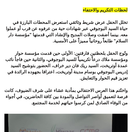
لحظات التكريم والاحتفاء
تخلل الحفل عرض شريط وثائقي استعرض المحطات البارزة في
حياة السيد البوجوفي عبر شهادات حية من عرفوه عن قرب أو عملوا
معه. بينما أضفت وصلات المديح والإنشاد التي قدمتها "مؤسسة دار
السلام" طابعاً روحانياً مميزاً على الأمسية.
وتُوج الحفل بلحظتين فارقتين: الأولى حين قدمت مؤسسة حوار
ومؤسسة ملاك درعاً تكريمياً للسيد البوجوفي، والثانية حين فاجأ نائب
عمدة أوتريخت، السيد ريك فان دير خراف، الحضور بتوشيح السيد
إدريس البوجوفي بوسام مدينة أوتريخت، اعترافا بجهوده الرائدة في
تعزيز قيم الحوار والتعايش.
واختُتم هذا العرس الاحتفالي بمأدبة عشاء على شرف الضيوف، كانت
فرصة لتعميق أواصر التواصل والمودة بين كافة الحاضرين، في أجواء
من الوفاء الصادق لمن كرسوا حياتهم لخدمة المجتمع.