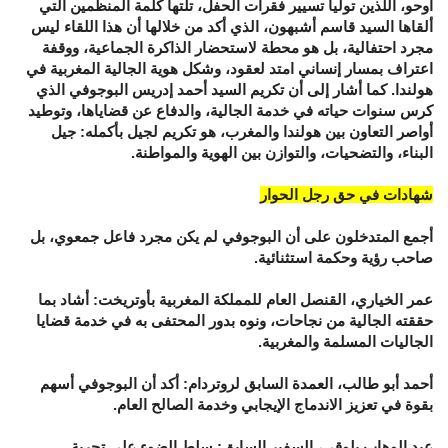
أوحو، اللذين توليا تسيير فقرات الحفل، تلتها كلمة المنظمين التي
ألقاها السيد قاسم أشبهون، الذي أكد من خلالها أن هذا اللقاء ليس
مجرد احتفالية، بل هو محطة لاستحضار الذاكرة الجماعية، ووقفة
اعتراف بمسار إنساني امتد لعقود، وشكل هوية الجالية المغربية في
هولندا. كما أشار إلى أن تكريم السيد أحمد إدريس البوجوفي الذي
كرس سنوات حياته في خدمة الجالية، والدفاع عن قضاياها، وتوطيد
أواصر التعاون بين هولندا والمغرب، هو تكريم لجيل بأكمله: جيل
البناء، والتضحيات، والتوازن بين الهوية والمواطنة.
شهادات في حق رجل الحوار
أجمع المتدخلون على أن البوجوفي لم يكن مجرد فاعل جمعوي، بل
صاحب رؤية وحكمة استثنائية.
عمر الخياري، القنصل العام للمملكة المغربية بأوتريخت: أشاد بما
حققته الجالية من نجاحات، ونوه بدور المحتفى به في خدمة قضايا
الجاليات المسلمة والمغربية.
أحمد أبو طالب، العمدة السابق لروتردام: أكد أن البوجوفي أسهم
بقوة في تعزيز الاندماج الإيجابي وخدمة الصالح العام.
عبد الوهاب بلوقي، السفير السابق: سلط الضوء على تجربة