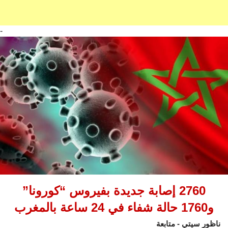
-
2760 إصابة جديدة بفيروس “كورونا”
و1760 حالة شفاء في 24 ساعة بالمغرب
ناظور سيتي - متابعة