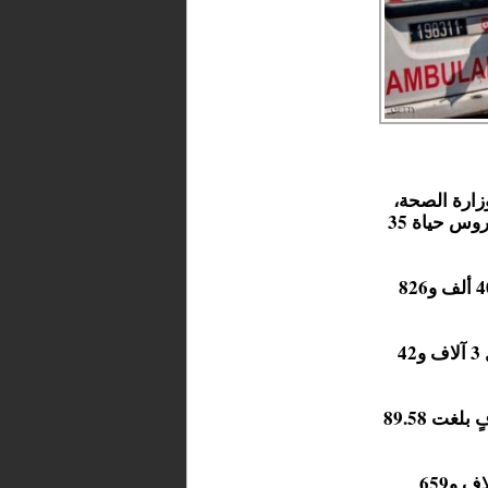
 أعلنت وزارة الصحة،
اليوم الاثنين، 1217 حالة جديدة بفيروس كورونا. كما أنهى الفيروس حياة 35
ورفعت هذه الحصيلة الجديدة مجموع الحالات المؤكدة إلى 400 ألف و826
وأكدت التحاليل المخبرية، بحسب البيانات الرقمية ذاتها، تماثُل 3 آلاف و42
وبلغ مجموع المتعافين حتى الآن 359 ألفا و65 حالة، بنسبة تعافٍ بلغت 89.58
أما مجموع الوفيات الناجمة عن الإصابة بالفيروس فقد بلغ 6 آلاف و659