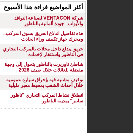
أكثر المواضيع قراءة هذا الأسبوع
شركة VENTACON لصناعة النوافذ
والأبواب.. جودة ألمانية بالناظور
هذه تفاصيل اندلاع الحريق بسوق المركب..
ومحرك جهاز تكييف وراء الحادث
حريق يندلع داخل محلات بالمركب التجاري
في الناظور واستنفار لإخماده
شاطئ تاوريرت بالناظور يتحول إلى وجهة
مفضلة للعائلات خلال صيف 2026
توقيف مشتبه فيه بإحراق سيارة عمومية
خلال أحداث الشغب بمحيط معبر مليلية
انطلاق نشاط المركب التجاري "ناظور
سانتر" بمدينة الناظور