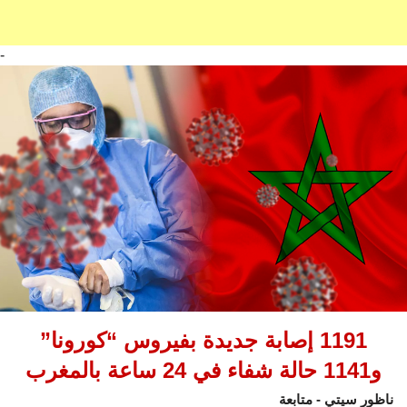
-
1191 إصابة جديدة بفيروس “كورونا”
و1141 حالة شفاء في 24 ساعة بالمغرب
ناظور سيتي - متابعة