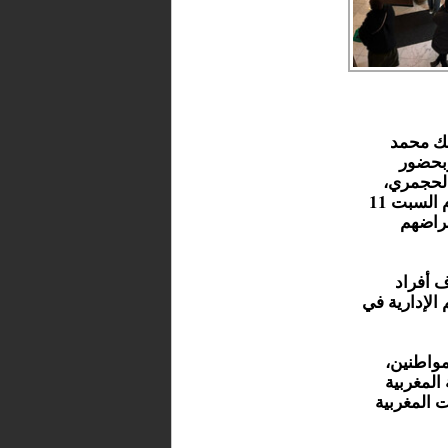
ملك محمد
 وبحضور
 لحجمري،
فتحت القنصلية العامة للمملكة المغربية بأمستردام أبوابها يوم السبت 11
أغراضهم
ف أفراد
 الإدارية في
مواطنين،
 المغربية
ت المغربية