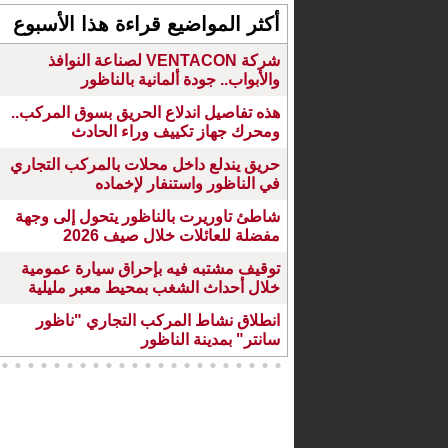
أكثر المواضيع قراءة هذا الأسبوع
شركة VENTACON لصناعة النوافذ
والأبواب.. جودة ألمانية بالناظور
هذه تفاصيل اندلاع الحريق بسوق المركب..
ومحرك جهاز تكييف وراء الحادث
حريق يندلع داخل محلات بالمركب التجاري
في الناظور واستنفار لإخماده
شاطئ تاوريرت بالناظور يتحول إلى وجهة
مفضلة للعائلات خلال صيف 2026
توقيف مشتبه فيه بإحراق سيارة عمومية
خلال أحداث الشغب بمحيط معبر مليلية
انطلاق نشاط المركب التجاري "ناظور
سانتر" بمدينة الناظور