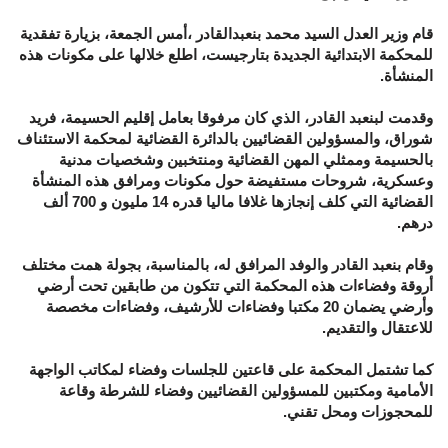
قام وزير العدل السيد محمد بنعبدالقادر ،أمس الجمعة، بزيارة تفقدية
للمحكمة الابتدائية الجديدة بتارجيست، اطلع خلالها على مكونات هذه
المنشأة.
وقدمت لبنعبد القادر، الذي كان مرفوقا بعامل إقليم الحسيمة، فريد
شوراق، والمسؤولين القضائيين بالدائرة القضائية لمحكمة الاستئناف
بالحسيمة وممثلي المهن القضائية ومنتخبين وشخصيات مدنية
وعسكرية، شروحات مستفيضة حول مكونات ومرافق هذه المنشأة
القضائية التي كلف إنجازها غلافا ماليا قدره 14 مليون و 700 ألف
درهم.
وقام بنعبد القادر والوفد المرافق له، بالمناسبة، بجولة همت مختلف
أروقة وفضاءات هذه المحكمة التي تتكون من طابقين تحت أرضي
وأرضي يضمان 20 مكتبا وفضاءات للأرشيف، وفضاءات مخصصة
للاعتقال والتقديم.
كما تشتمل المحكمة على قاعتين للجلسات وفضاء لمكاتب الواجهة
الأمامية ومكتبين للمسؤولين القضائيين وفضاء للشرطة وقاعة
للمحجوزات ومحل تقني.