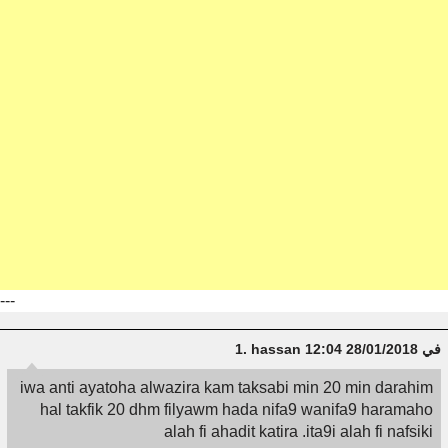
---
1.
hassan
في 28/01/2018 12:04
iwa anti ayatoha alwazira kam taksabi min 20 min darahim
hal takfik 20 dhm filyawm hada nifa9 wanifa9 haramaho
alah fi ahadit katira .ita9i alah fi nafsiki