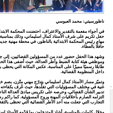
ناظورسيتي: محمد العبوسي
في أجواء مفعمة بالتقدير والاعتراف، احتضنت المحكمة الابتد
حفل تكريم على شرف الأستاذ كمال اسليماني، وذلك بمناسبة ان
مهام رئيس المحكمة الابتدائية بالناظور، في محطة مهنية جديدة 
حافلًا بالعطاء.
وشهد هذا الحفل حضور عدد من المسؤولين القضائيين، إلى ج
وموظفي هيئة كتابة الضبط وأطر العدالة، حيث أضفى هذا الح
طابعًا رسميًا مميزًا على المناسبة، عكس المكانة التي يحظى ب
داخل المنظومة القضائية.
وتميّز مسار الأستاذ كمال اسليماني بتدرّج مهني متّزن، بصم خ
غنية في مختلف المسؤوليات التي تقلّدها، حيث عُرف بكفاءته ا
تدبير الشأن القضائي، وحرصه على تكريس مبادئ العدالة الناج
التزامه الصارم بأخلاقيات المهنة وروح المسؤولية. كما راكم رص
التجارب التي جعلت منه أحد الأطر القضائية التي تحظى بالثقة 
وخلال كلمات بالمناسبة، أشاد المتدخلون بما قدّمه الأستاذ اس