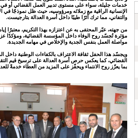
خدمات جليلة، سواء على مستوى تدبير العمل القضائي أو في ع
الإنسانية الراقية مع زملائه ومرؤوسيه، حيث ظل نموذجًا في ا
والتفاني، مما ترك أثرًا طيبًا داخل أسرة العدالة بتارجيست.
من جهته، عبّر المحتفى به عن اعتزازه بهذا التكريم، معتبرًا إيا
مؤثرة تُجسّد روح الوفاء داخل المؤسسة القضائية، ومؤكدًا ع
مواصلة العمل بنفس الجدية والإخلاص في مهامه الجديدة.
ويجسّد هذا الحفل ثقافة الاعتراف بالكفاءات الوطنية داخل ا
القضائي، كما يعكس حرص أسرة العدالة على ترسيخ قيم التقدي
بما يعزّز روح الانتماء ويحفّز على المزيد من العطاء خدمةً للعد