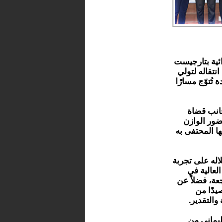
ائية بتارجيست
تقاله لتولي
تُتوّج مسارًا
انب قضاة
ضور الوازن
ها المحتفى به
لاله على تجربة
لعالية في
عة، فضلاً عن
يدًا من
والتقدير.
ليماني من