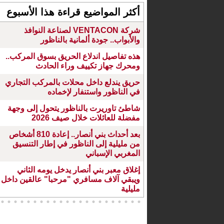
أكثر المواضيع قراءة هذا الأسبوع
شركة VENTACON لصناعة النوافذ
والأبواب.. جودة ألمانية بالناظور
هذه تفاصيل اندلاع الحريق بسوق المركب..
ومحرك جهاز تكييف وراء الحادث
حريق يندلع داخل محلات بالمركب التجاري
في الناظور واستنفار لإخماده
شاطئ تاوريرت بالناظور يتحول إلى وجهة
مفضلة للعائلات خلال صيف 2026
بعد أحداث بني أنصار.. إعادة 810 أشخاص
من مليلية إلى الناظور في إطار التنسيق
المغربي الإسباني
إغلاق معبر بني أنصار يدخل يومه الثاني
ويبقي آلاف مسافري "مرحبا" عالقين داخل
مليلية