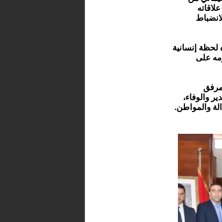
لاقاته
لانضباط
ه لحظة إنسانية
زمه على
لمرفق
ر والوفاء،
الة والمواطن.