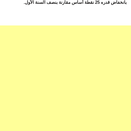
بانخفاض قدره 25 نقطة أساس مقارنة بنصف السنة الأول.