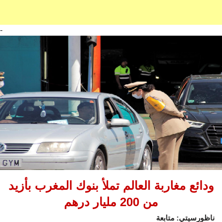
-
ودائع مغاربة العالم تملأ بنوك المغرب بأزيد
من 200 مليار درهم
ناظورسيتي: متابعة