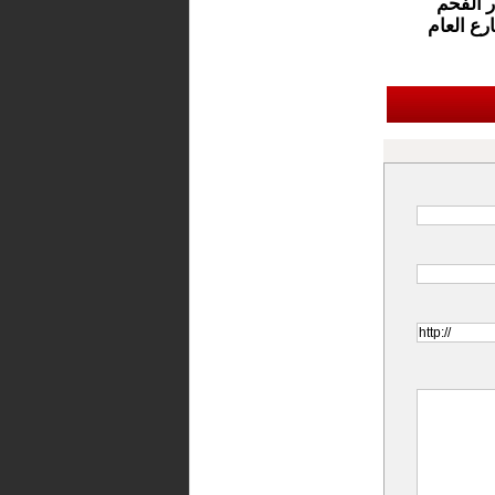
 الفحم
رع العام