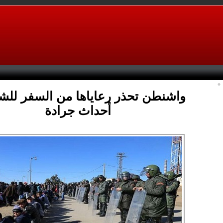
واشنطن تحذر رعاياها من السفر للش
أحداث جرادة