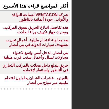
أكثر المواضيع قراءة هذا الأسبوع
شركة VENTACON لصناعة النوافذ
والأبواب.. جودة ألمانية بالناظور
هذه تفاصيل اندلاع الحريق بسوق المركب..
ومحرك جهاز تكييف وراء الحادث
بعد محاولة اقتحام مليلية.. أعمال تخريب
تستهدف سيارات الدولة في بني أنصار
بني أنصار.. تدخل أمني واسع لاحتواء
محاولات تسلل وأعمال شغب قرب مليلية
حريق يندلع داخل محلات بالمركب التجاري
في الناظور واستنفار لإخماده
بالفيديو.. عشرات الشبان يحاولون اقتحام
مليلية عبر سياج بني أنصار