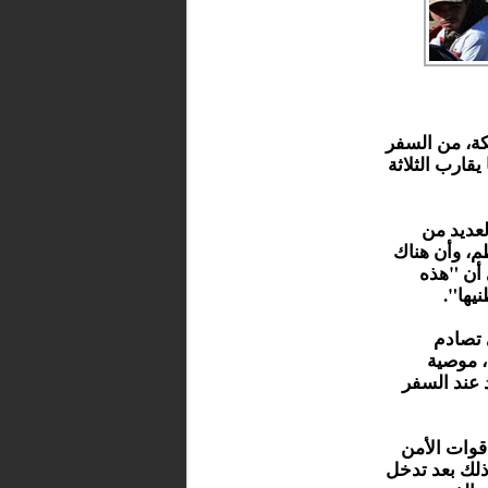
كة، من السفر
يقارب الثلاثة
لعديد من
م، وأن هناك
 أن "هذه
يها".
 تصادم
، موصية
 عند السفر
قوات الأمن
ك بعد تدخل