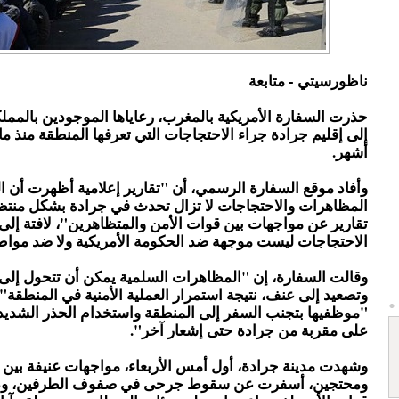
ناظورسيتي - متابعة
حذرت السفارة الأمريكية بالمغرب، رعاياها الموجودين بالممل
إلى إقليم جرادة جراء الاحتجاجات التي تعرفها المنطقة منذ ما 
أشهر.
وأفاد موقع السفارة الرسمي، أن "تقارير إعلامية أظهرت أن ا
المظاهرات والاحتجاجات لا تزال تحدث في جرادة بشكل منتظ
تقارير عن مواجهات بين قوات الأمن والمتظاهرين"، لافتة إلى
الاحتجاجات ليست موجهة ضد الحكومة الأمريكية ولا ضد مواطن
وقالت السفارة، إن "المظاهرات السلمية يمكن أن تتحول إلى
وتصعيد إلى عنف، نتيجة استمرار العملية الأمنية في المنطقة"
"موظفيها بتجنب السفر إلى المنطقة واستخدام الحذر الشديد
على مقربة من جرادة حتى إشعار آخر".
وشهدت مدينة جرادة، أول أمس الأربعاء، مواجهات عنيفة بين 
ومحتجين، أسفرت عن سقوط جرحى في صفوف الطرفين، وذل