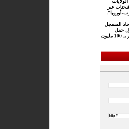
الولايات
لشحنات عبر
ب-أوروبا".
لحاد المسجل
دخول حقل
"تندرة" مرحلة الإنتاج الفعلي قريبا، بطاقة استيعابية أولية تُقدر بـ 100 مليون