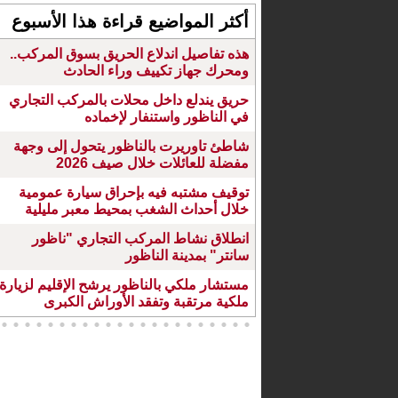
أكثر المواضيع قراءة هذا الأسبوع
هذه تفاصيل اندلاع الحريق بسوق المركب..
ومحرك جهاز تكييف وراء الحادث
حريق يندلع داخل محلات بالمركب التجاري
في الناظور واستنفار لإخماده
شاطئ تاوريرت بالناظور يتحول إلى وجهة
مفضلة للعائلات خلال صيف 2026
توقيف مشتبه فيه بإحراق سيارة عمومية
خلال أحداث الشغب بمحيط معبر مليلية
انطلاق نشاط المركب التجاري "ناظور
سانتر" بمدينة الناظور
مستشار ملكي بالناظور يرشح الإقليم لزيارة
ملكية مرتقبة وتفقد الأوراش الكبرى