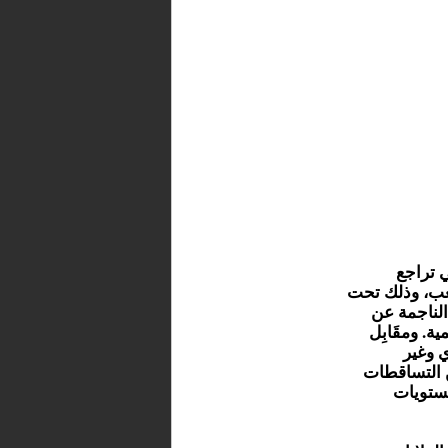
 تراجع
 عتبة 26 مليون متر مكعب، وذلك تحت
 الناجمة عن
. ومقَابِل
 وغير
ن التساقطات
مستويات