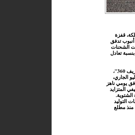
لكة، قفزة
أنبوب تدفق
يث بلغت الشحنات
ية بنسبة تعادل
وتعكس هذه الأرقام، التي واكبتها الأجهزة الإحصائية لجريدة "ريف 360"،
يو الجاري،
ب بمعدل تدفق يومي ناهز
في المتزايد
الشتوية.
ت التوليد
مليون متر مكعب منذ مطلع