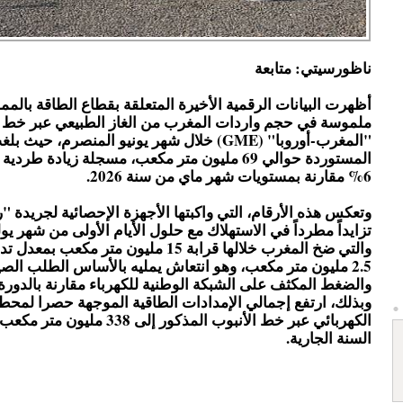
ناظورسيتي: متابعة
أظهرت البيانات الرقمية الأخيرة المتعلقة بقطاع الطاقة بالمم
ملموسة في حجم واردات المغرب من الغاز الطبيعي عبر خط 
"المغرب-أوروبا" (GME) خلال شهر يونيو المنصرم، ح
المستوردة حوالي 69 مليون متر مكعب، مسجلة زيادة طرد
6% مقارنة بمستويات شهر ماي من سنة 2026.
تزايداً مطرداً في الاستهلاك مع حلول الأيام الأولى من شهر يول
والتي ضخ المغرب خلالها قرابة 15 مليون متر مكع
2.5 مليون متر مكعب، وهو انتعاش يمليه بالأساس الطلب الصي
والضغط المكثف على الشبكة الوطنية للكهرباء مقارنة بالدورة 
وبذلك، ارتفع إجمالي الإمدادات الطاقية الموجهة حصرا لمحطا
الكهربائي عبر خط الأنبوب المذكور إلى 338 
السنة الجارية.