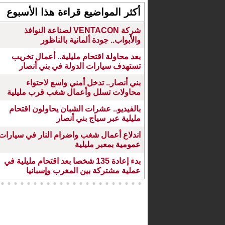
أكثر المواضيع قراءة هذا الأسبوع
شركة VENTACON لصناعة النوافذ
والأبواب.. جودة ألمانية بالناظور
بعد محاولة اقتحام مليلية.. أعمال تخريب
تستهدف سيارات الدولة في بني أنصار
بني أنصار.. تدخل أمني واسع لاحتواء
محاولات تسلل وأعمال شغب قرب مليلية
بالفيديو.. عشرات الشبان يحاولون اقتحام
مليلية عبر سياج بني أنصار
اندلاع أعمال شغب واضرام النار في سيارات
عمومية بمعبر مليلية
بدء إعادة 135 شخصا بعد اقتحام مليلية في
عملية مشتركة بين المغرب وإسبانيا