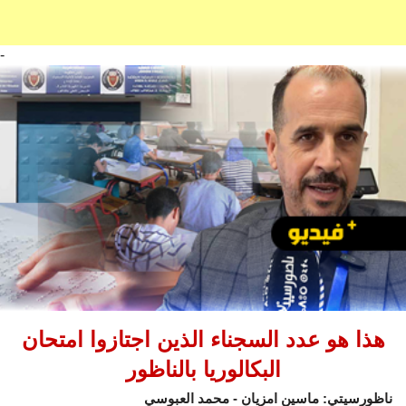
-
هذا هو عدد السجناء الذين اجتازوا امتحان
البكالوريا بالناظور
ناظورسيتي: ماسين امزيان - محمد العبوسي