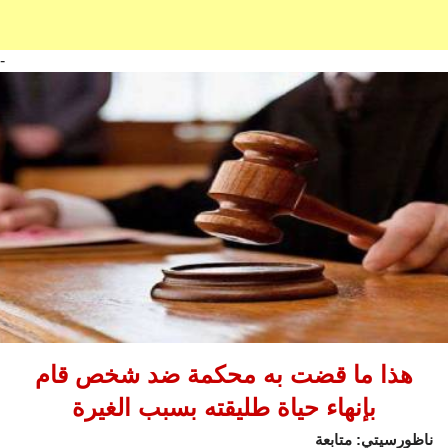
-
هذا ما قضت به محكمة ضد شخص قام
بإنهاء حياة طليقته بسبب الغيرة
ناظورسيتي: متابعة