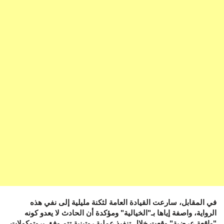
في المقابل، سارعت القيادة العامة لثكنة مليلية إلى نفي هذه
الرواية، واصفة إياها بـ"الخيالية" ومؤكدة أن الحادث لا يعدو كونه
"واقعة عرضية" وقعت خلال تنفيذ عملية روتينية تتم وفق بروتوكولات