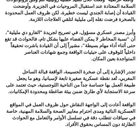
السلامة المعتادة عند استقبال المروحيات في الجزيرة. وأوضحت
القيادة أن إصابة الجندي ليست خطيرة، لكن ظروف العمل المحدودة
بالصخرة فرضت نقله إلى مليلية لتلقي العلاجات اللازمة.
وأبرز مصدر عسكري مسؤول، في تصريح لجريدة "الفارو دي مليلية"،
أن “نسبة المخاطر لا يمكن القضاء عليها بشكل تام، فالحوادث قد تقع
حتى أثناء أداء مهام بسيطة”، مشيراً إلى أن القيادة باشرت تحقيقاً
داخلياً للوقوف على حيثيات الواقعة وجمع شهادات العناصر
المتواجدة بعين المكان.
تجدر الإشارة إلى أن صخرة الحسيمة، الواقعة قبالة الساحل
المغربي، تُعد نقطة عسكرية صغيرة تابعة لإسبانيا، وهو ما يجعل
طبيعة العمل بها حساسة جداً من الناحية اللوجستية، حيث تعتمد على
سرعة الاستجابة لأي طارئ ضمن بيئة ضاغطة ومحدودة الإمكانيات.
الواقعة أعادت إلى الواجهة النقاش حول ظروف العمل في المواقع
العسكرية النائية ومدى احترام معايير الصحة والسلامة المهنية، خاصة
في سياقات تتطلب دقة في تسلسل الأوامر والتعامل مع الحوادث
الطارئة دون المساس بحقوق الأفراد.