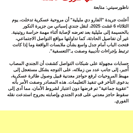
ناظورسيتي: متابعة
أعلنت جريدة "الفارو دي مليلية" أن مروحية عسكرية تدخلت، يوم
الثلاثاء 6 غشت 2025، لنقل جندي إسباني من جزيرة النكور
بالحسيمة إلى مليلية بعد تعرضه لإصابة أثناء مهمة حراسة روتينية.
غير أن تفاصيل الحادثة، كما تداولتها مواقع التواصل الاجتماعي،
فتحت الباب أمام جدل واسع بشأن ملابسات الواقعة وما إذا كانت
ترتبط بإجراءات تأديبية وصفت بـ"التعسفية".
حسابات مجهولة على شبكات التواصل كشفت أن الجندي المصاب
أُجبر، إلى جانب عدد من زملائه، على التوجه بشكل مستعجل إلى
مهبط المروحيات لرفع حواجز معدنية قبيل وصول طائرة عسكرية،
بدعوى التأخر في تنفيذ التعليمات. هذه المصادر وصفت الأمر بأنه
"عقوبة جماعية" تم فرضها دون اعتبار لشروط الأمان، مما أدى إلى
سقوط حاجز معدني على قدم الجندي وإصابته بجروح استدعت نقله
الفوري.