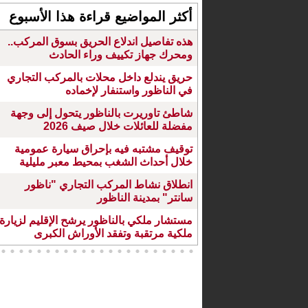
أكثر المواضيع قراءة هذا الأسبوع
هذه تفاصيل اندلاع الحريق بسوق المركب..
ومحرك جهاز تكييف وراء الحادث
حريق يندلع داخل محلات بالمركب التجاري
في الناظور واستنفار لإخماده
شاطئ تاوريرت بالناظور يتحول إلى وجهة
مفضلة للعائلات خلال صيف 2026
توقيف مشتبه فيه بإحراق سيارة عمومية
خلال أحداث الشغب بمحيط معبر مليلية
انطلاق نشاط المركب التجاري "ناظور
سانتر" بمدينة الناظور
مستشار ملكي بالناظور يرشح الإقليم لزيارة
ملكية مرتقبة وتفقد الأوراش الكبرى