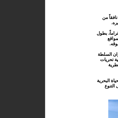
فقاً من
ره.
رة، فإن الحوت يزن حوالي 40 كيلوغراماً، بطول
د المواقع
وقه.
وان السلطة
ية تحريات
طرية
ياة البحرية
 التنوع