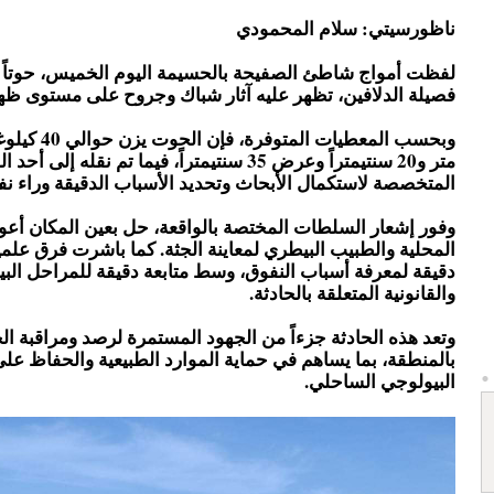
ناظورسيتي: سلام المحمودي
لفظت أمواج شاطئ الصفيحة بالحسيمة اليوم الخميس، حوتاً نا
فصيلة الدلافين، تظهر عليه آثار شباك وجروح على مستوى ظه
وبحسب المعطيات المتوف
متر و20 سنتيمتراً وعرض 35 سنتيمتراً، فيما تم نقله إلى أح
المتخصصة لاستكمال الأبحاث وتحديد الأسباب الدقيقة وراء نف
وفور إشعار السلطات المختصة بالواقعة، حل بعين المكان أع
المحلية والطبيب البيطري لمعاينة الجثة. كما باشرت فرق علم
دقيقة لمعرفة أسباب النفوق، وسط متابعة دقيقة للمراحل البي
والقانونية المتعلقة بالحادثة.
وتعد هذه الحادثة جزءاً من الجهود المستمرة لرصد ومراقبة الح
بالمنطقة، بما يساهم في حماية الموارد الطبيعية والحفاظ على
البيولوجي الساحلي.