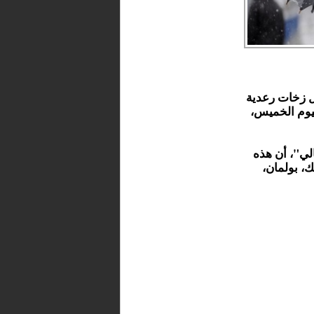
يل زخات رعدية
ات رياح، اليوم الخميس،
لي"، أن هذه
ك، بولمان،