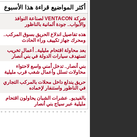
أكثر المواضيع قراءة هذا الأسبوع
شركة VENTACON لصناعة النوافذ
والأبواب.. جودة ألمانية بالناظور
هذه تفاصيل اندلاع الحريق بسوق المركب..
ومحرك جهاز تكييف وراء الحادث
بعد محاولة اقتحام مليلية.. أعمال تخريب
تستهدف سيارات الدولة في بني أنصار
بني أنصار.. تدخل أمني واسع لاحتواء
محاولات تسلل وأعمال شغب قرب مليلية
حريق يندلع داخل محلات بالمركب التجاري
في الناظور واستنفار لإخماده
بالفيديو.. عشرات الشبان يحاولون اقتحام
مليلية عبر سياج بني أنصار