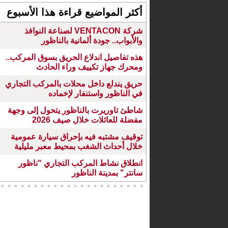
أكثر المواضيع قراءة هذا الأسبوع
شركة VENTACON لصناعة النوافذ
والأبواب.. جودة ألمانية بالناظور
هذه تفاصيل اندلاع الحريق بسوق المركب..
ومحرك جهاز تكييف وراء الحادث
حريق يندلع داخل محلات بالمركب التجاري
في الناظور واستنفار لإخماده
شاطئ تاوريرت بالناظور يتحول إلى وجهة
مفضلة للعائلات خلال صيف 2026
توقيف مشتبه فيه بإحراق سيارة عمومية
خلال أحداث الشغب بمحيط معبر مليلية
انطلاق نشاط المركب التجاري "ناظور
سانتر" بمدينة الناظور