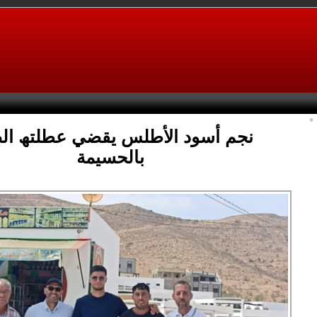
نجم أسود الأطلس يقضي عطلتھ الص
بالحسيمة