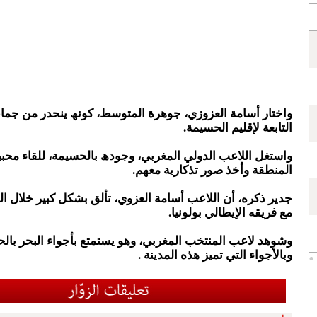
واختار أسامة العزوزي، جوھرة المتوسط، كونھ ينحدر من جما
التابعة لإقليم الحسيمة.
واستغل اللاعب الدولي المغربي، وجودھ بالحسيمة، للقاء محبيھ
المنطقة وأخذ صور تذكارية معھم.
جدير ذكره، أن اللاعب أسامة العزوي، تألق بشكل كبير خلال ال
مع فريقه الإيطالي بولونيا.
وشوھد لاعب المنتخب المغربي، وھو يستمتع بأجواء البحر بال
وبالأجواء التي تميز هذه المدينة .