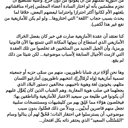
من التوْرِية تمكنهم من أن يقولوا من دون حرج. وعليه نستطيع أن
نجزِم مطمئنين بأنه لو اختار السادة أعضاء المجلس إجراء مناقشاتهم
بلغتهم الأم لكانوا أكثر احترازا واحتراما لبعضهم البعض، خلافا لما
يحدث بسبب حجاب "اللغة" التي اختاروها... ولو لم يكن للأمازيغية من
نفع غير هذا لَكفى).
كنا نعتقد أن عقدة الأمازيغية صارت في خبر كان بفضل الحَراك
الأمازيغي الذي استطاع أن يبوئها المكانة التي تتمتع بها الآن قانونيا
ورمزيا، وأن الجيل الجديد من المنتَخبين قد تخلصوا من تلك العقدة
التي لازمت الأجيال السابقة لِأسباب موضوعية... لكن شيئا من ذلك
لم يقع.
وها نحن أوْلاءِ نرى شبابا ناظوريين، منهم من سمّى حزبه أو جمعيته
تسمية أمازيغية (واه نْزمّا[ٌر])، انتخبهم ناظوريون أمازغيو اللسان
مثلهم، يخونون لغة وهوية ناخبيهم، مخالفين دستور البلاد الذي
يجعلهما في صلب هوية المغاربة. وهم الشباب الذين كان يُعَوَّل عليهم
أن يكونوا في طليعة من سيعيد الاعتبار للأمازيغية والناطقين بها؛
فيخلصون هؤلاء مما عَلِقَ بهم من كليشيهات ومستنسخات سلبية
تجعل منهم قاصرين أبديّين... وبدلاٌ من ذلك فضّلوا، بدون سبب
موضوعي، أن يسترسلوا في احتقار الذات؛ فَحُقَّ لهم أن ينالوا وسام
"المُسْتَلَب السعيد" الذي يحتقر ذاته بكل افتخار...