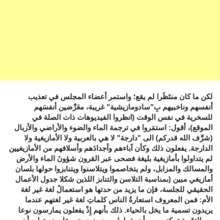
لكن ما كان منتَظَرا لم يقع؛ واستمر أعضاء المجلس في تعذيب
أنفسهم وناخبيهم بِ"سادومازيشية" غريبة، معَرِّضين أنفسَهم
للسخرية في نفس الوقت (انظروا الفيديوهات ذات الصلة في
الموقع)، أقول: استمَروا في ترجمة الماء والضوء والأراضي والأزبال
(شرَّف الله قدركم) الى "دارجة" لا هي بالعربية ولا الأمازيغية ولا
الدارجة. يفعلون ذلك وكأن آباءهم وأجدادَهم وأسلافهم من الأمازيغيين
لم يتداولوا بأمازيغية بليغة فصحى عبر القرون شؤونَ الماء والأرض
والمسالك والمزابل، ولم يتخاصموا ويتلاسنوا ويتنابزوا حولها بلسان
أمازيغي مبين (بمناسبة التلاسن والتنابز اللذين شكلا جدول الأعمال
الحقيقي للجلسة، فإن ما يزيد من حدتها هو استعمالُ لغة غير لغة
الأم: فمن المعروف استعارةُ الناس كلماتِ لغة غير لغتهم عندما
يريدون تسمية ما يخل بالحياء. ذلك بأنهم إِذْ يفعلون يمارسون نوعا