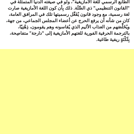
الطابع الرسمي للغة الأمازيغية"، ولو في صيغته الدنيا المتمثلة في
"القانون التنظيمي" ذي الصِّلَة. ذلك بِأن كون اللغة الأمازيغية صارت
لغة رسمية، مع وجود قانون يُفَعِّل رسميتها تلك في المرافق العامة،
كان من شأنه أن يرفع الحرج عن أعضاء المجلس الجماعي، من جهة،
ويُخَلِّصَهم من العذاب الأليم الذي يُقاسونه وهم يقومون، ذِهْنِيّا،
بالترجمة الحرفية الفورية للغتهم الأمازيغية إلى "دارجة" متفاصِحة،
بِلَكْنَةٍ ريفية طاغية.