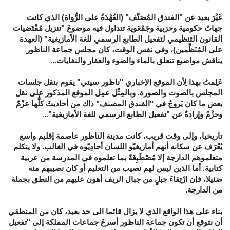
غَيْرَ بعيد عن "الفندق المُصَنَّف" (العُهْدَةُ على الرُّواة) الذي كانت
جهاتٌ حكومية وحزبية وجَمْعَوية تتداول فيه موضوعَ "تنزيل مُقْتَضيات
القانون التنظيمي لتفعيل الطابع الرسمي للغة الأمازيغية" (العهدة
على المُنَظِّمين)، وفي نفس الوقت، كان مجلس جماعة الناظور
يناقش مواضيع تتعلق بالماء والضوء والعقار والنفايات...
عَلِمتُ بهذا لِأن الموقع الإخباري "ناظور سيتي" يقوم بنقل جلسات
المجلس بالصوت والصورة. وبالمِثْل عمِل الموقع المذكور على نقل
بعض ما كان يَروجُ في "الفندق المصنف" ذاك من أحاديثَ كلُّها عزْمٌ
وحزْمٌ وإرادةٌ عن "تفعيل الطابع الرسمي للغة الأمازيغية"...
تاريخيا، وإلى وقت قريب، كانت مدينة الناظور عاصمة إقليم واسع
يُعْرَف عن سكانه أنهم أمازيغيّو اللسان أحادِيّوه في الغالب. ولا يتكلم
متعلموهم الدارجة إلا مُصْطَبِغَةً بما تعلموه في المدرسة من عربية
كتابية. أما الذين ليس لهم نصيب من التعليم أو كان نصيبهم منه
ضئيلا، فإن ارْتِقاءَ جبلٍ من جبال الريف أهون عليهم من النطق بجملة
من الدارجة.
بناء على هذا الواقع الذي لا يزال قائما الى حد بعيد، كان من المنطقي
أن نتوقع أن تكون جماعة الناظور أسرعَ جماعات المملكة إلى "تفعيل