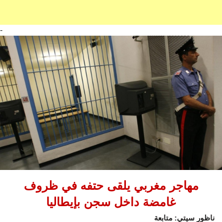
-
مهاجر مغربي يلقى حتفه في ظروف
غامضة داخل سجن بإيطاليا
ناظور سيتي: متابعة