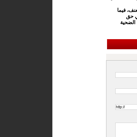
نف، فيما
ي حق
الضحية