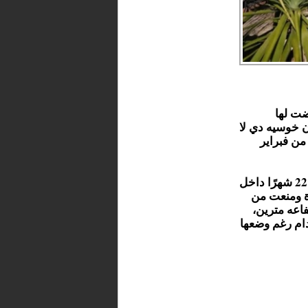
ضت لها
 بمنطقة سان خوسيه دي لا
 من فبراير
وبحسب المعطيات الأولية، ظلت الضحية محتجزة قسرًا لمدة 22 شهرًا داخل
ة ومنعت من
اعه مترين،
ام رغم وضعها