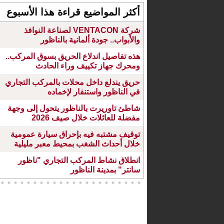
أكثر المواضيع قراءة هذا الأسبوع
شركة VENTACON لصناعة النوافذ
والأبواب.. جودة ألمانية بالناظور
هذه تفاصيل اندلاع الحريق بسوق المركب..
ومحرك جهاز تكييف وراء الحادث
حريق يندلع داخل محلات بالمركب التجاري
في الناظور واستنفار لإخماده
شاطئ تاوريرت بالناظور يتحول إلى وجهة
مفضلة للعائلات خلال صيف 2026
توقيف مشتبه فيه بإحراق سيارة عمومية
خلال أحداث الشغب بمحيط معبر مليلية
انطلاق نشاط المركب التجاري "ناظور
سانتر" بمدينة الناظور