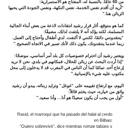
من 60 عامًا. بالنسبة له، المفتاح هو الاستمرارية:
“أريد أن أقدم نفس الخدمة، نفس النكهة، ونفس الجودة التي يحبها
الزبائن هنا.”
كما هو متوقع، أثار قرار رشيد انتقادات لاذعة من بعض أبناء الجالية
المسلمة، لكنه يؤكد أنه لا يلتفت لذلك، مضيفًا:
“ينتقدونني دائمًا، لكنني لا ألتفت. لدي أطفال وأحتاج إلى العمل.
ربما عندما ينتقدونك، يكون ذلك لأنك تسير في الاتجاه الصحيح.”
ويعتبر رشيد أن احترام خصوصيات كل بلد أمر أساسي، موضحًا:
“إذا أردت البحث عن زبائن للحلال، فمكانهم في بلدي. نحن لا نريد
إزعاج أحد. تمامًا كما أن الناس في المغرب قد لا يدخلون إلى محل
مكتوب عليه شيء بالإسبانية.”
اليوم، مع ارتفاع تقييمه على “غوغل” وتزايد زبنائه، يبدو أن رشيد
واثق من خياره، حيث يختم قائلاً:
“أول من يجب أن يكون سعيدًا هو أنا… وأنا سعيد.”
Rasid, el marroquí que ha pasado del halal al cerdo
en Bilbao:
"Quiero sobrevivir", dice mientras rompe tabúes y