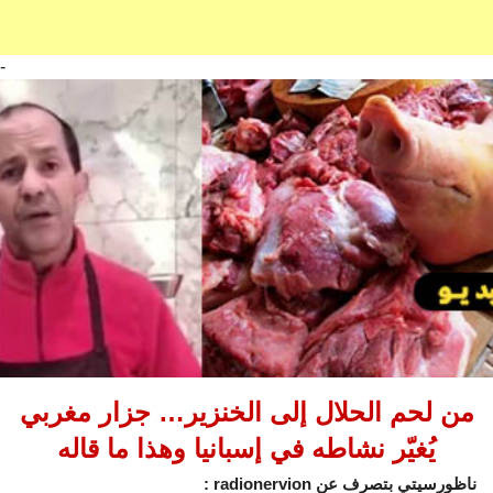
-
من لحم الحلال إلى الخنزير… جزار مغربي
يُغيّر نشاطه في إسبانيا وهذا ما قاله
ناظورسيتي بتصرف عن radionervion :