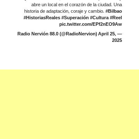
abre un local en el corazón de la ciudad. Una
historia de adaptación, coraje y cambio.
#Bilbao
#HistoriasReales
#Superación
#Cultura
#Reel
pic.twitter.com/EPf2nEO9Aw
April 25,
— Radio Nervión 88.0 (@RadioNervion)
2025