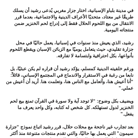
في مدينة بلباو الإسبانية، اختار جزار مغربي يُدعى رشيد أن يسلك
طريقًا غير معتاد، متحديًا الأعراف الدينية والاجتماعية، بعدما قرر
الانتقال من بيع اللحوم الحلال فقط إلى إدراج لحم الخنزير ضمن
منتجاته اليومية.
رشيد، الذي يعيش منذ سنوات في إسبانيا، يعمل حاليًا في محل
جزارة تقليدي، حيث يتعامل يوميًا مع الزبائن الإسبان ويقطع اللحوم
بأنواعها، بكل احترافية وابتسامة لا تفارقه.
ورغم خلفيته الدينية كمسلم، يؤكد رشيد أن قراره لم يكن عبثيًا، بل
نابعا من رغبة في الاستقرار والاندماج في المجتمع الإسباني، قائلاً:
“أنا أعيش هنا، وأتعامل مع الناس هنا، وتعلمت هنا. أريد أن أعيش من
عملي.”
ويضيف بكل وضوح: “لا توجد آية ولا سورة في القرآن تمنع بيع لحم
الخنزير لدول تستهلكه. كل شخص له كتابه، وكل واحد يعرف ما
يفعل.”
بعد تجارب غير ناجحة مع محلات حلال، قرر رشيد اتباع نموذج “جزارة
سيمون” التي يعمل بها حاليًا، والتي تقدم منتجات متنوعة منذ أكثر