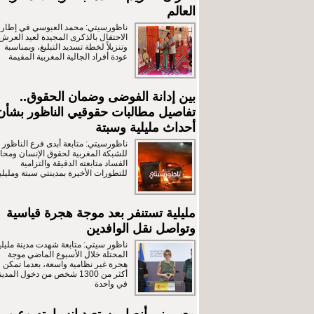
العالم
ناظورسيتي: محمد العبوسي في إطار
الاحتفال بالذكرى المجيدة لعيد العرش
وتنزيلاً لخطة تسديد التبليغ، وبمناسبة
عودة أفراد الجالية المغربية المقيمة
بين إدانة الفوضى وضمان الحقوق..
تفاصيل مطالبات حقوقيي الناظور بشأن
أحداث مليلية وسبتة
ناظورسيتي: متابعة أبدى فرع الناظور
للشبكة المغربية لحقوق الإنسان ومحار
الفساد متابعته الدقيقة والتزامية
للتطورات الأخيرة بمدينتي سبتة ومليلي
مليلية تستنفر بعد موجة هجرة قياسية
وتواصل نقل الوافدين
ناظور سيتي: متابعة شهدت مدينة مليلي
المحتلة خلال الأسبوع الماضي موجة
هجرة غير نظامية واسعة، بعدما تمكن
أكثر من 1300 شخص من دخول المدين
في واحدة