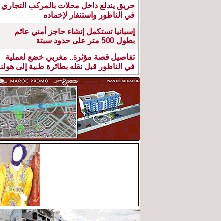
حريق يندلع داخل محلات بالمركب التجاري
في الناظور واستنفار لإخماده
إسبانيا تستكمل إنشاء حاجز أمني عائم
بطول 500 متر على حدود سبتة
تفاصيل قصة مؤثرة.. مغربي خضع لعملية
في الناظور قبل نقله بطائرة طبية إلى هولند