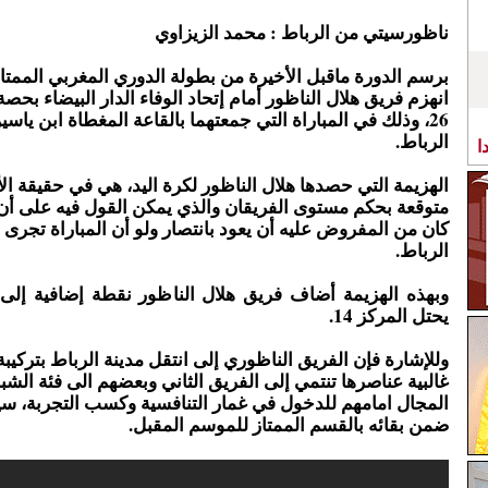
ناظورسيتي من الرباط : محمد الزيزاوي
برسم الدورة ماقبل الأخيرة من بطولة الدوري المغربي الممتاز 
انهزم فريق هلال الناظور أمام إتحاد الوفاء الدار البيضاء بحصة 30 مقاب
26، وذلك في المباراة التي جمعتهما بالقاعة المغطاة ابن ياسين بمدينة
الرباط.
ا
الهزيمة التي حصدها هلال الناظور لكرة اليد، هي في حقيقة ال
متوقعة بحكم مستوى الفريقان والذي يمكن القول فيه على أن 
كان من المفروض عليه أن يعود بانتصار ولو أن المباراة تجرى
الرباط.
وبهذه الهزيمة أضاف فريق هلال الناظور نقطة إضافية إلى
يحتل المركز 14.
وللإشارة فإن الفريق الناظوري إلى انتقل مدينة الرباط بتركيب
غالبية عناصرها تنتمي إلى الفريق الثاني وبعضهم الى فئة ال
المجال امامهم للدخول في غمار التنافسية وكسب التجربة، سي
ضمن بقائه بالقسم الممتاز للموسم المقبل.