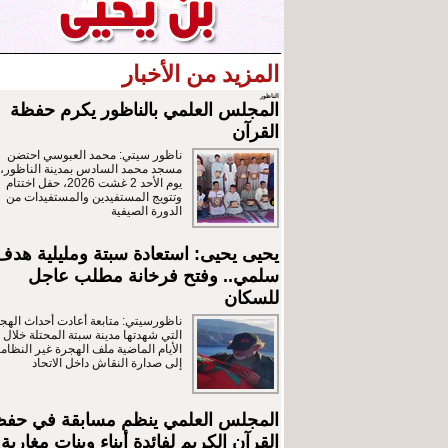
المزيد من الأخبار
الناظور
المجلس العلمي بالناظور يكرم حفظة
القرآن
ناظور سيتي: محمد العبوسي احتضن
مسجد محمد السادس بمدينة الناظور،
يوم الأحد 2 غشت 2026، حفل اختتام
وتتويج المستفيدين والمستفيدات من
الدورة الصيفية
يحيى يحيى: استعادة سبتة ومليلية هدف
سلمي.. وفتح فرخانة مطلب عاجل
للسكان
ناظورسيتي: متابعة أعادت أحداث الهج
التي شهدتها مدينة سبتة المحتلة خلال
الأيام الماضية ملف الهجرة غير النظامي
إلى صدارة النقاش داخل الاتحاد
المجلس العلمي ينظم مسابقة في حف
القرآن الكريم لفائدة أبناء وبنات مغاربة