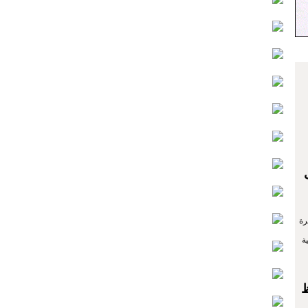
رة
ة
ظ