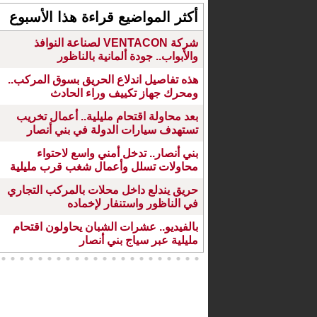
أكثر المواضيع قراءة هذا الأسبوع
شركة VENTACON لصناعة النوافذ
والأبواب.. جودة ألمانية بالناظور
هذه تفاصيل اندلاع الحريق بسوق المركب..
ومحرك جهاز تكييف وراء الحادث
بعد محاولة اقتحام مليلية.. أعمال تخريب
تستهدف سيارات الدولة في بني أنصار
بني أنصار.. تدخل أمني واسع لاحتواء
محاولات تسلل وأعمال شغب قرب مليلية
حريق يندلع داخل محلات بالمركب التجاري
في الناظور واستنفار لإخماده
بالفيديو.. عشرات الشبان يحاولون اقتحام
مليلية عبر سياج بني أنصار