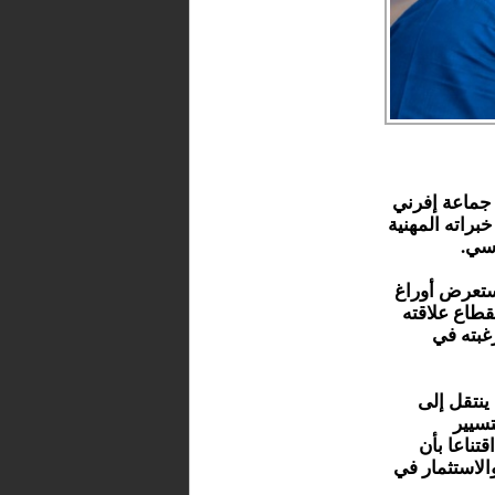
 جماعة إفرني
براته المهنية
اسي.
ستعرض أوراغ
قطاع علاقته
غبته في
ينتقل إلى
تسيير
قتناعا بأن
والاستثمار في