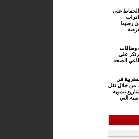
الحفاظ على
ادرات
لون رصيدا
لفرصة
ة وطاقات
ترتكز على
طاعي الصحة
لمغربية في
 من خلال نقل
اريع تنموية
سية التي