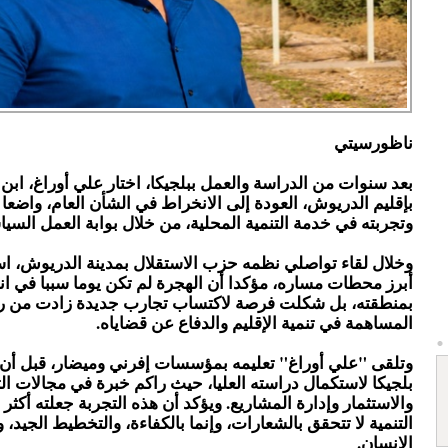
ناظورسيتي
بعد سنوات من الدراسة والعمل ببلجيكا، اختار علي أوراغ، ابن
بإقليم الدريوش، العودة إلى الانخراط في الشأن العام، واضعا خ
وتجربته في خدمة التنمية المحلية، من خلال بوابة العمل السي
وخلال لقاء تواصلي نظمه حزب الاستقلال بمدينة الدريوش، ا
أبرز محطات مساره، مؤكدا أن الهجرة لم تكن يوما سببا في ان
بمنطقته، بل شكلت فرصة لاكتساب تجارب جديدة زادت من ر
المساهمة في تنمية الإقليم والدفاع عن قضاياه.
وتلقى "علي أوراغ" تعليمه بمؤسسات إفرني وميضار، قبل أن 
بلجيكا لاستكمال دراسته العليا، حيث راكم خبرة في مجالات ال
والاستثمار وإدارة المشاريع. ويؤكد أن هذه التجربة جعلته أكثر ا
التنمية لا تتحقق بالشعارات، وإنما بالكفاءة، والتخطيط الجيد، 
الإنسان.