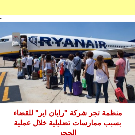
-
منظمة تجر شركة "رايان اير" للقضاء
بسبب ممارسات تضليلية خلال عملية
الحجز