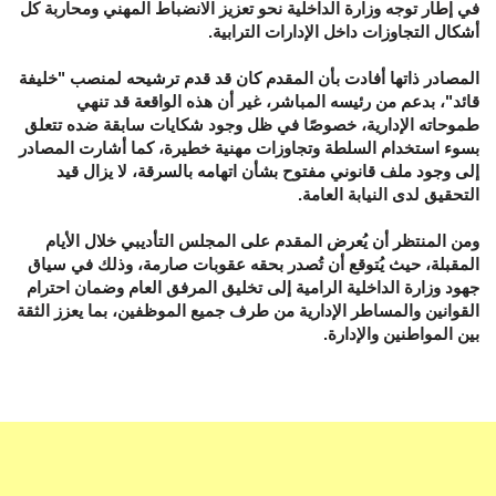
في إطار توجه وزارة الداخلية نحو تعزيز الانضباط المهني ومحاربة كل
أشكال التجاوزات داخل الإدارات الترابية.
المصادر ذاتها أفادت بأن المقدم كان قد قدم ترشيحه لمنصب "خليفة
قائد"، بدعم من رئيسه المباشر، غير أن هذه الواقعة قد تنهي
طموحاته الإدارية، خصوصًا في ظل وجود شكايات سابقة ضده تتعلق
بسوء استخدام السلطة وتجاوزات مهنية خطيرة، كما أشارت المصادر
إلى وجود ملف قانوني مفتوح بشأن اتهامه بالسرقة، لا يزال قيد
التحقيق لدى النيابة العامة.
ومن المنتظر أن يُعرض المقدم على المجلس التأديبي خلال الأيام
المقبلة، حيث يُتوقع أن تُصدر بحقه عقوبات صارمة، وذلك في سياق
جهود وزارة الداخلية الرامية إلى تخليق المرفق العام وضمان احترام
القوانين والمساطر الإدارية من طرف جميع الموظفين، بما يعزز الثقة
بين المواطنين والإدارة.