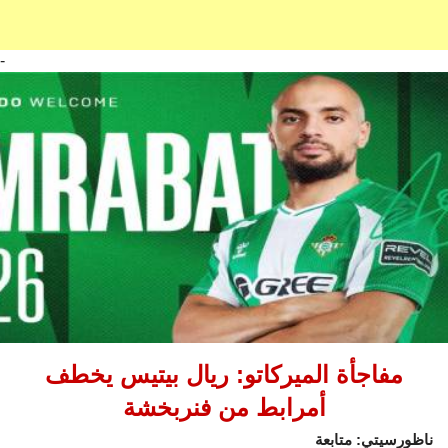
-
مفاجأة الميركاتو: ريال بيتيس يخطف
أمرابط من فنربخشة
ناظورسيتي: متابعة