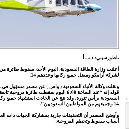
ناظورسيتي: د ب أ
أعلنت وزارة الطاقة السعودية، اليوم الأحد، سقوط طائرة مرو
لشركة أرامكو ومقتل جميع ركابها وعددهم 14.
ونقلت وكالة الأنباء السعودية ( واس ) عن مصدر مسؤول في و
قوله إنه “عند الساعة 6:00 اليوم سقطت طائرة مروحي
السعودية برأس تنورة، وقد نتج عن الحادث استشهاد جميع ركا
14 وجميعهم من المواطنين السعوديين”.
وأوضح المصدر أن التحقيقات جارية بمشاركة الجهات ذات العل
أسباب سقوط وتحطم المروحية.