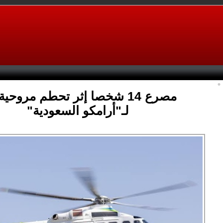
مصرع 14 شخصا إثر تحطم مروحية
لـ"أرامكو السعودية"