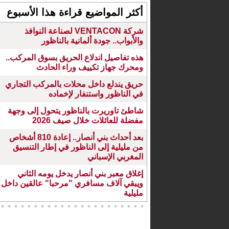
أكثر المواضيع قراءة هذا الأسبوع
شركة VENTACON لصناعة النوافذ
والأبواب.. جودة ألمانية بالناظور
هذه تفاصيل اندلاع الحريق بسوق المركب..
ومحرك جهاز تكييف وراء الحادث
حريق يندلع داخل محلات بالمركب التجاري
في الناظور واستنفار لإخماده
شاطئ تاوريرت بالناظور يتحول إلى وجهة
مفضلة للعائلات خلال صيف 2026
بعد أحداث بني أنصار.. إعادة 810 أشخاص
من مليلية إلى الناظور في إطار التنسيق
المغربي الإسباني
إغلاق معبر بني أنصار يدخل يومه الثاني
ويبقي آلاف مسافري "مرحبا" عالقين داخل
مليلية