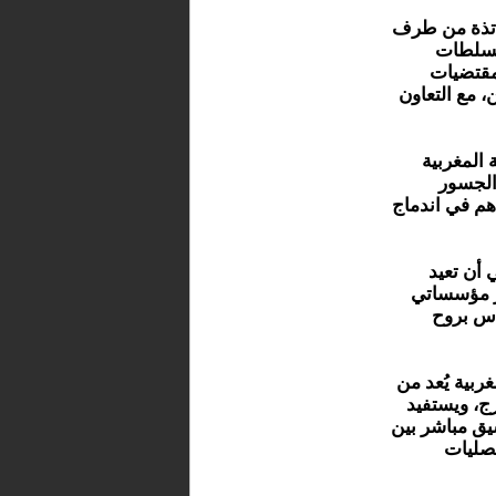
ساتذة من طرف
السلطات
 مقتضيات
، مع التعاون
المغربية
 الجسور
اهم في اندماج
 أن تعيد
ار مؤسساتي
اس بروح
غربية يُعد من
رج، ويستفيد
سيق مباشر بين
نصليات