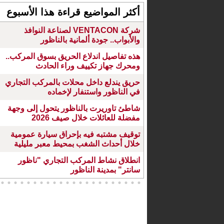
أكثر المواضيع قراءة هذا الأسبوع
شركة VENTACON لصناعة النوافذ
والأبواب.. جودة ألمانية بالناظور
هذه تفاصيل اندلاع الحريق بسوق المركب..
ومحرك جهاز تكييف وراء الحادث
حريق يندلع داخل محلات بالمركب التجاري
في الناظور واستنفار لإخماده
شاطئ تاوريرت بالناظور يتحول إلى وجهة
مفضلة للعائلات خلال صيف 2026
توقيف مشتبه فيه بإحراق سيارة عمومية
خلال أحداث الشغب بمحيط معبر مليلية
انطلاق نشاط المركب التجاري "ناظور
سانتر" بمدينة الناظور