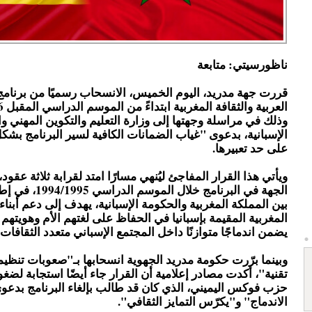
ناظورسيتي: متابعة
قررت جهة مدريد، اليوم الخميس، الانسحاب رسميًا من برنامج
وذلك في مراسلة وجهتها إلى وزارة التعليم والتكوين المهني وا
الإسبانية، بدعوى "غياب الضمانات الكافية لسير البرنامج بش
على حد تعبيرها.
ويأتي هذا القرار المفاجئ ليُنهي مسارًا امتد لقرابة ثلاثة عقود
الجهة في البرنامج خلال ا
بين المملكة المغربية والحكومة الإسبانية، يهدف إلى دعم أبناء 
المغربية المقيمة بإسبانيا في الحفاظ على لغتهم الأم وهويتهم ال
يضمن اندماجًا متوازنًا داخل المجتمع الإسباني متعدد الثقافات.
وبينما برّرت حكومة مدريد الجهوية انسحابها بـ"صعوبات تنظي
تقنية"، أكدت مصادر إعلامية أن القرار جاء أيضًا استجابة لض
حزب فوكس اليميني، الذي كان قد طالب بإلغاء البرنامج بدعوى
الاندماج" و"يكرّس التمايز الثقافي".