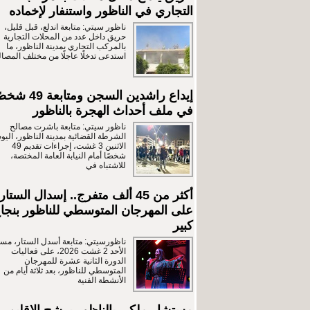
التجاري في الناظور واستنفار لإخماده
ناظور سيتي: متابعة اندلع، قبل قليل،
حريق داخل عدد من المحلات التجارية
بالمركب التجاري بمدينة الناظور، ما
استدعى تدخلًا عاجلًا من مختلف المصال
إيداع راشدين السجن ومتابعة 9
في ملف أحداث الهجرة بالناظور
ناظور سيتي: متابعة باشرت مصالح
الشرطة القضائية بمدينة الناظور، اليوم
الاثنين 3 غشت، إجراءات تقديم 49
شخصًا أمام النيابة العامة المختصة،
للاشتباه في
أكثر من 45 ألف متفرج.. إسدال الستار
على المهرجان المتوسطي للناظور بنجا
كبير
ناظورسيتي: متابعة أسدل الستار، مسا
الأحد 2 غشت 2026، على فعاليات
الدورة الثانية عشرة للمهرجان
المتوسطي للناظور، بعد ثلاثة أيام من
الأنشطة الفنية