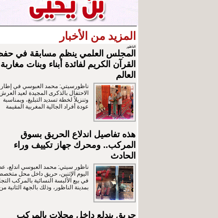
المزيد من الأخبار
الناظور
المجلس العلمي ينظم مسابقة في حف
القرآن الكريم لفائدة أبناء وبنات مغاربة
العالم
ناظورسيتي: محمد العبوسي في إطار
الاحتفال بالذكرى المجيدة لعيد العرش
وتنزيلاً لخطة تسديد التبليغ، وبمناسبة
عودة أفراد الجالية المغربية المقيمة
هذه تفاصيل اندلاع الحريق بسوق
المركب.. ومحرك جهاز تكييف وراء
الحادث
ناظور سيتي: محمد العبوسي اندلع، ع
اليوم الإثنين، حريق داخل محل متخص
في بيع الألبسة النسائية بالمركب التج
بمدينة الناظور، وذلك بالجهة الثانية من
حريق يندلع داخل محلات بالمركب