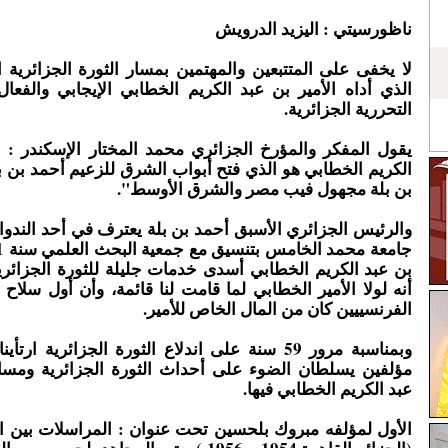
ناظورسيتي : اليزيد الدرويش
لا يخفى على المتتبعين والمهتمين بمسار الثورة الجزائرية ال
الذي أداه الأمير بن عبد الكريم الخطابي الإيجابي والفعال
التحررية الجزائرية.
يقول المفكر والمؤرخ الجزائري محمد المختار الإسكندر : 
الكريم الخطابي هو الذي فتح أبواب الشرق للزعيم أحمد بن بل
بن بلة مجهول فيب مصر والشرق الأوسط".
والرئيس الجزائري الأسبق أحمد بن بلة يعترف في أحد الندوا
بن عبد الكريم الخطابي أسدى خدمات جليلة للثورة الجزائري
أنه لولا الأمير الخطابي لما قامت لنا قائمة، وأن أول سلاح
الفرنسييين كان من المال الخاص للأمير.
وبمناسبة مرور 59 سنة على اندلاع الثورة الجزائرية ار
مؤلفين يسلطان الضوء على أحداث الثورة الجزائرية ومس
عبد الكريم الخطابي فيها.
الأول لمؤلفه مبروك بلحسين تحت عنوان : المراسلات بين ا