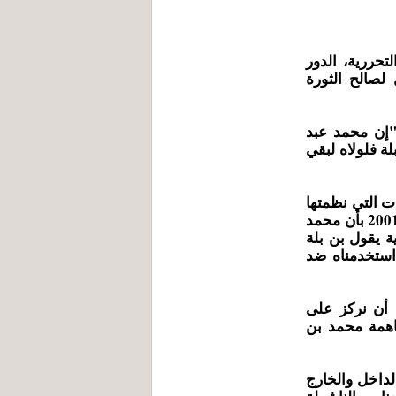
تحررية، الدور
 لصالح الثورة
"إن محمد عبد
ة فلولاه لبقي
ت التي نظمتها
جامعة محمد الخامس بتنسيق مع جمعية البحث العلمي سنة 2001 بأن محمد
ة يقول بن بلة
 استخدمناه ضد
تأينا أن نركز على
اهمة محمد بن
لداخل والخارج