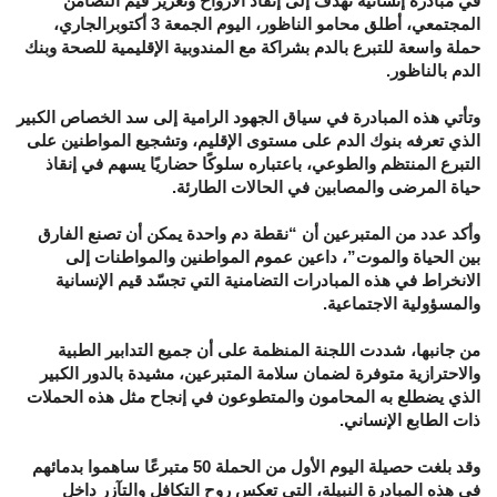
في مبادرة إنسانية تهدف إلى إنقاذ الأرواح وتعزيز قيم التضامن
المجتمعي، أطلق محامو الناظور، اليوم الجمعة 3 أكتوبرالجاري،
حملة واسعة للتبرع بالدم بشراكة مع المندوبية الإقليمية للصحة وبنك
الدم بالناظور.
وتأتي هذه المبادرة في سياق الجهود الرامية إلى سد الخصاص الكبير
الذي تعرفه بنوك الدم على مستوى الإقليم، وتشجيع المواطنين على
التبرع المنتظم والطوعي، باعتباره سلوكًا حضاريًا يسهم في إنقاذ
حياة المرضى والمصابين في الحالات الطارئة.
وأكد عدد من المتبرعين أن “نقطة دم واحدة يمكن أن تصنع الفارق
بين الحياة والموت”، داعين عموم المواطنين والمواطنات إلى
الانخراط في هذه المبادرات التضامنية التي تجسّد قيم الإنسانية
والمسؤولية الاجتماعية.
من جانبها، شددت اللجنة المنظمة على أن جميع التدابير الطبية
والاحترازية متوفرة لضمان سلامة المتبرعين، مشيدة بالدور الكبير
الذي يضطلع به المحامون والمتطوعون في إنجاح مثل هذه الحملات
ذات الطابع الإنساني.
وقد بلغت حصيلة اليوم الأول من الحملة 50 متبرعًا ساهموا بدمائهم
في هذه المبادرة النبيلة، التي تعكس روح التكافل والتآزر داخل