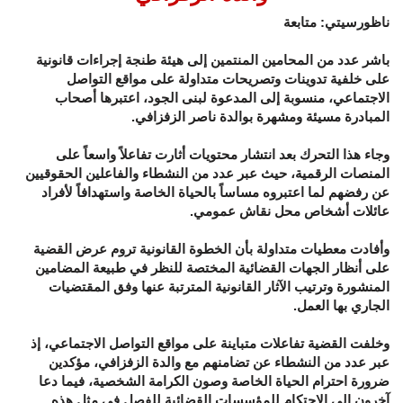
ناظورسيتي: متابعة
باشر عدد من المحامين المنتمين إلى هيئة طنجة إجراءات قانونية
على خلفية تدوينات وتصريحات متداولة على مواقع التواصل
الاجتماعي، منسوبة إلى المدعوة لبنى الجود، اعتبرها أصحاب
المبادرة مسيئة ومشهرة بوالدة ناصر الزفزافي.
وجاء هذا التحرك بعد انتشار محتويات أثارت تفاعلاً واسعاً على
المنصات الرقمية، حيث عبر عدد من النشطاء والفاعلين الحقوقيين
عن رفضهم لما اعتبروه مساساً بالحياة الخاصة واستهدافاً لأفراد
عائلات أشخاص محل نقاش عمومي.
وأفادت معطيات متداولة بأن الخطوة القانونية تروم عرض القضية
على أنظار الجهات القضائية المختصة للنظر في طبيعة المضامين
المنشورة وترتيب الآثار القانونية المترتبة عنها وفق المقتضيات
الجاري بها العمل.
وخلفت القضية تفاعلات متباينة على مواقع التواصل الاجتماعي، إذ
عبر عدد من النشطاء عن تضامنهم مع والدة الزفزافي، مؤكدين
ضرورة احترام الحياة الخاصة وصون الكرامة الشخصية، فيما دعا
آخرون إلى الاحتكام للمؤسسات القضائية للفصل في مثل هذه