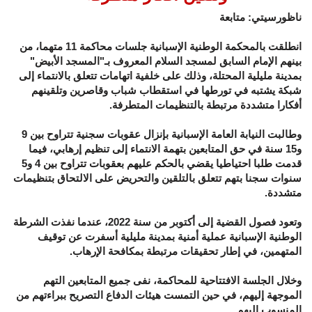
ناظورسيتي: متابعة
انطلقت بالمحكمة الوطنية الإسبانية جلسات محاكمة 11 متهما، من
بينهم الإمام السابق لمسجد السلام المعروف بـ"المسجد الأبيض"
بمدينة مليلية المحتلة، وذلك على خلفية اتهامات تتعلق بالانتماء إلى
شبكة يشتبه في تورطها في استقطاب شباب وقاصرين وتلقينهم
أفكارا متشددة مرتبطة بالتنظيمات المتطرفة.
وطالبت النيابة العامة الإسبانية بإنزال عقوبات سجنية تتراوح بين 9
و15 سنة في حق المتابعين بتهمة الانتماء إلى تنظيم إرهابي، فيما
قدمت طلبا احتياطيا يقضي بالحكم عليهم بعقوبات تتراوح بين 4 و5
سنوات سجنا بتهم تتعلق بالتلقين والتحريض على الالتحاق بتنظيمات
متشددة.
وتعود فصول القضية إلى أكتوبر من سنة 2022، عندما نفذت الشرطة
الوطنية الإسبانية عملية أمنية بمدينة مليلية أسفرت عن توقيف
المتهمين، في إطار تحقيقات مرتبطة بمكافحة الإرهاب.
وخلال الجلسة الافتتاحية للمحاكمة، نفى جميع المتابعين التهم
الموجهة إليهم، في حين التمست هيئات الدفاع التصريح ببراءتهم من
المنسوب إليهم.