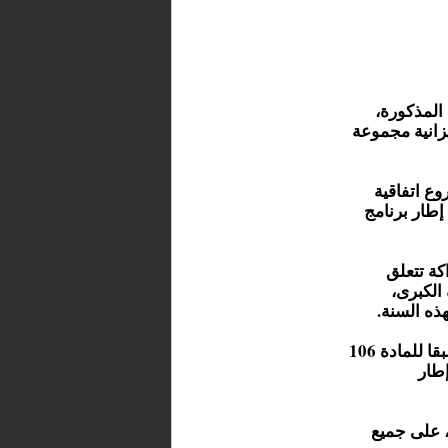
المذكورة،
زانية مجموعة
ع اتفاقية
ية في إطار برنامج
كة تتعلق
الكبرى،
ذه السنة.
ومن جهة ثانية، قدم رئيس المجلس الجماعي تقريرا إخباريا طبقا للمادة 106
إطار
، على جميع