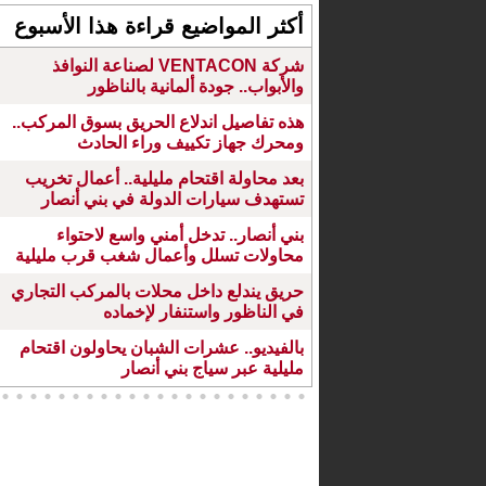
أكثر المواضيع قراءة هذا الأسبوع
شركة VENTACON لصناعة النوافذ
والأبواب.. جودة ألمانية بالناظور
هذه تفاصيل اندلاع الحريق بسوق المركب..
ومحرك جهاز تكييف وراء الحادث
بعد محاولة اقتحام مليلية.. أعمال تخريب
تستهدف سيارات الدولة في بني أنصار
بني أنصار.. تدخل أمني واسع لاحتواء
محاولات تسلل وأعمال شغب قرب مليلية
حريق يندلع داخل محلات بالمركب التجاري
في الناظور واستنفار لإخماده
بالفيديو.. عشرات الشبان يحاولون اقتحام
مليلية عبر سياج بني أنصار