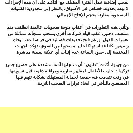
سحب إضافية خلال الفترة المقبلة، مع التأكيد على أن هذه الإجراءات
لا تهدد بحدوث خصاص في الأسواق، بالنظر إلى محدودية الكميات
المسحوبة مقارنة بحجم الإنتاج الإجمالي.
وتأتي هذه التطورات في أعقاب موجة سحوبات عالمية انطلقت منذ
منتصف دجنبر، عقب قيام شركات أخرى بسحب منتجات مماثلة من
عشرات الدول. ورغم فتح تحقيقات قضائية في فرنسا عقب وفاة
رضيعين كانا قد استهلكا حليبا مسحوبا من السوق، تؤكد الجهات
المختصة إلى حدود الساعة عدم إثبات أي علاقة سببية مباشرة.
من جهتها، أكدت “دانون” أن منتجاتها آمنة، مشددة على خضوع جميع
تركيبات حليب الأطفال لمعايير صارمة ومراقبة دقيقة قبل تسويقها،
في وقت تقدمت فيه جمعية لحماية المستهلك بشكاية تتهم فيها
المصنعين بالتأخر في اتخاذ قرارات السحب اللازمة.