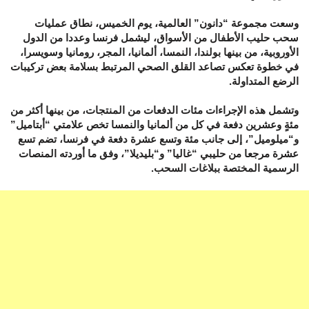
وسعت مجموعة “دانون” العالمية، يوم الخميس، نطاق عمليات
سحب حليب الأطفال من الأسواق، ليشمل فرنسا وعددا من الدول
الأوروبية، من بينها بولندا، النمسا، ألمانيا، المجر، رومانيا وسويسرا،
في خطوة تعكس تصاعد القلق الصحي المرتبط بسلامة بعض تركيبات
الرضع المتداولة.
وتشمل هذه الإجراءات مئات الدفعات من المنتجات، من بينها أكثر من
مئةٍ وعشرين دفعة في كل من ألمانيا والنمسا تخص علامتي “أبتاميل”
و“ميلوميل”، إلى جانب مئة وتسع عشرة دفعة في فرنسا، تضم تسع
عشرة مرجعا من حليبي “غاليا” و“بليديلا”، وفق ما أوردته المنصات
الرسمية المختصة ببلاغات السحب.