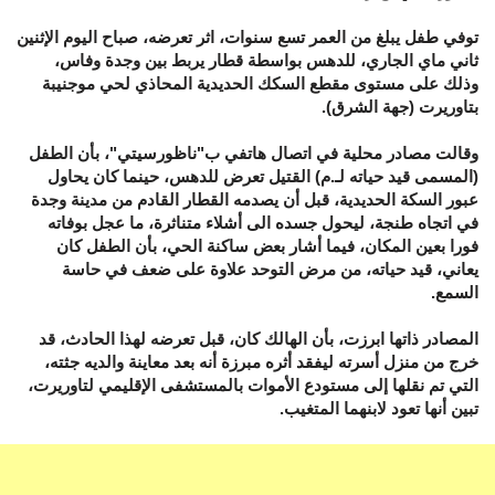
توفي طفل يبلغ من العمر تسع سنوات، اثر تعرضه، صباح اليوم الإثنين
ثاني ماي الجاري، للدهس بواسطة قطار يربط بين وجدة وفاس،
وذلك على مستوى مقطع السكك الحديدية المحاذي لحي موجنيبة
بتاوريرت (جهة الشرق).
وقالت مصادر محلية في اتصال هاتفي ب"ناظورسيتي"، بأن الطفل
(المسمى قيد حياته لـ.م) القتيل تعرض للدهس، حينما كان يحاول
عبور السكة الحديدية، قبل أن يصدمه القطار القادم من مدينة وجدة
في اتجاه طنجة، ليحول جسده الى أشلاء متناثرة، ما عجل بوفاته
فورا بعين المكان، فيما أشار بعض ساكنة الحي، بأن الطفل كان
يعاني، قيد حياته، من مرض التوحد علاوة على ضعف في حاسة
السمع.
المصادر ذاتها ابرزت، بأن الهالك كان، قبل تعرضه لهذا الحادث، قد
خرج من منزل أسرته ليفقد أثره مبرزة أنه بعد معاينة والديه جثته،
التي تم نقلها إلى مستودع الأموات بالمستشفى الإقليمي لتاوريرت،
تبين أنها تعود لابنهما المتغيب.