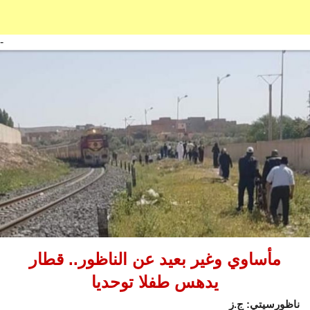
-
مأساوي وغير بعيد عن الناظور.. قطار
يدهس طفلا توحديا
ناظورسيتي: ج.ز