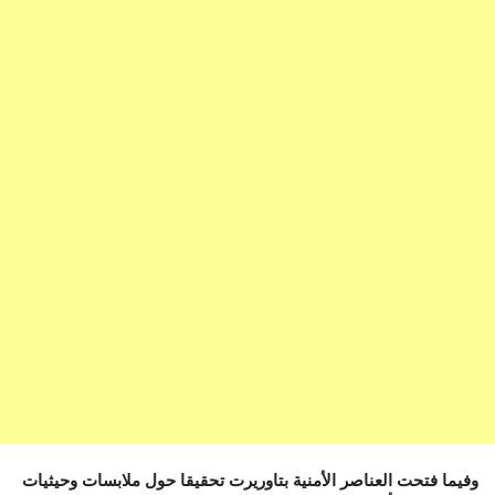
وفيما فتحت العناصر الأمنية بتاوريرت تحقيقا حول ملابسات وحيثيات