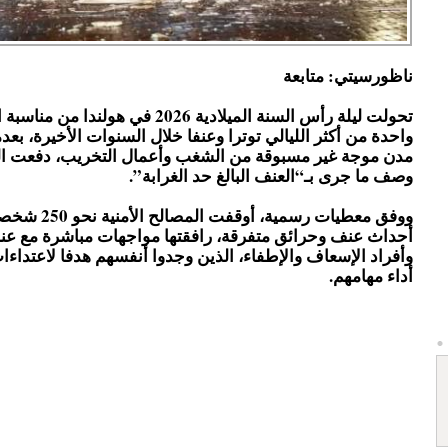
ناظورسيتي: متابعة
تحولت ليلة رأس السنة الميلادية 2026 في هولندا
واحدة من أكثر الليالي توترا وعنفا خلال السنوات الأخيرة، ب
مدن موجة غير مسبوقة من الشغب وأعمال التخريب، دفعت ا
وصف ما جرى بـ“العنف البالغ حد الغرابة”.
ووفق معطيات رسمية، أو
أحداث عنف وحرائق متفرقة، رافقتها مواجهات مباشرة مع ع
وأفراد الإسعاف والإطفاء، الذين وجدوا أنفسهم هدفا لاعتداءا
أداء مهامهم.