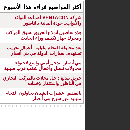
أكثر المواضيع قراءة هذا الأسبوع
شركة VENTACON لصناعة النوافذ
والأبواب.. جودة ألمانية بالناظور
هذه تفاصيل اندلاع الحريق بسوق المركب..
ومحرك جهاز تكييف وراء الحادث
بعد محاولة اقتحام مليلية.. أعمال تخريب
تستهدف سيارات الدولة في بني أنصار
بني أنصار.. تدخل أمني واسع لاحتواء
محاولات تسلل وأعمال شغب قرب مليلية
حريق يندلع داخل محلات بالمركب التجاري
في الناظور واستنفار لإخماده
بالفيديو.. عشرات الشبان يحاولون اقتحام
مليلية عبر سياج بني أنصار