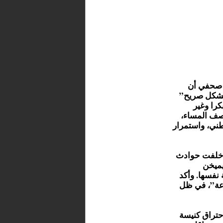
ن صحفي أن
ا بشكل صريح”
را وغير
صف المساء،
ني، واستمرار
، خلفت حوادث
يميخن
 نفسها. وأكد
عة”، في ظل
حتراق كنيسة