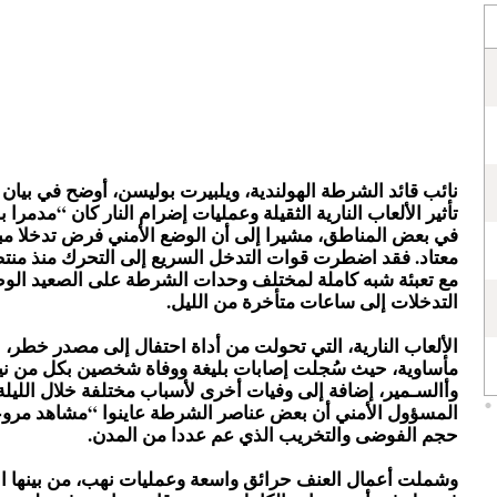
نائب قائد الشرطة الهولندية، ويلبيرت بوليسن، أوضح في بيا
تأثير الألعاب النارية الثقيلة وعمليات إضرام النار كان “مدمر
في بعض المناطق، مشيرا إلى أن الوضع الأمني فرض تدخلا مبك
معتاد. فقد اضطرت قوات التدخل السريع إلى التحرك منذ منت
مع تعبئة شبه كاملة لمختلف وحدات الشرطة على الصعيد الوط
التدخلات إلى ساعات متأخرة من الليل.
الألعاب النارية، التي تحولت من أداة احتفال إلى مصدر خطر
مأساوية، حيث سُجلت إصابات بليغة ووفاة شخصين بكل من ن
وأالسـمير، إضافة إلى وفيات أخرى لأسباب مختلفة خلال الليلة
المسؤول الأمني أن بعض عناصر الشرطة عاينوا “مشاهد مرو
حجم الفوضى والتخريب الذي عم عددا من المدن.
وشملت أعمال العنف حرائق واسعة وعمليات نهب، من بينها ا