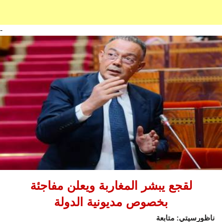
-
لقجع يبشر المغاربة ويعلن مفاجئة
بخصوص مديونية الدولة
ناظورسيتي: متابعة