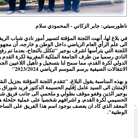
ناظورسيتي: جابر الزكاني - المحمودي سلام
في بلاغ لها، أنهت اللجنة المؤقتة لتسيير أمور نادي شباب ال
الى علم الرأي العام الرياضي داخل الوطن و خارجه، أن مجهو
اللجنة التي يترأسها اشرف بوجير "تتكلل بالنجاح، بعدما تم رفع
النادي رسميا من طرف الجامعة الملكية المغربية لكرة القدم و 
الدولي لكرة القدم، مما سمح لنا بتسجيل و تأهيل اللاعبين الجد
الانتقالات الصيفية برسم الموسم الرياضي 2023/2024"
و بهذه المناسبة يقول البلاغ، "تتقدم اللجنة المؤقتة بجزيل ال
الإمتنان الى السيد عامل إقليم الحسيمة الدكتور فريد شوراق
بوجير الذين وقفو موقف بطولي و ملحمي الى جانب فريق شب
الحسيمي لكرة القدم، و اشرافهم شخصيا على عملية حلحلة هذ
المعقد الذي كاد ان يعصف بوجود اسم هذا الفريق على الساحة
الوطنية".