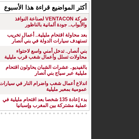
أكثر المواضيع قراءة هذا الأسبوع
شركة VENTACON لصناعة النوافذ
والأبواب.. جودة ألمانية بالناظور
بعد محاولة اقتحام مليلية.. أعمال تخريب
تستهدف سيارات الدولة في بني أنصار
بني أنصار.. تدخل أمني واسع لاحتواء
محاولات تسلل وأعمال شغب قرب مليلية
بالفيديو.. عشرات الشبان يحاولون اقتحام
مليلية عبر سياج بني أنصار
اندلاع أعمال شغب واضرام النار في سيارات
عمومية بمعبر مليلية
بدء إعادة 135 شخصا بعد اقتحام مليلية في
عملية مشتركة بين المغرب وإسبانيا