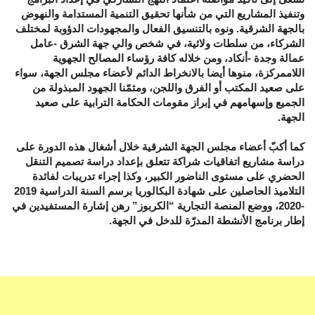
وتنفيذ المشاريع التي من شأنها تحقيق التنمية المستدامة والنهوض
بالجهة الشرقية. ونوه بالتنسيق الفعال والمجهودات الدؤوبة لمختلف
الشركاء، من سلطات ولائية، في شخص والي جهة الشرق -عامل
عمالة وجدة -أنكاد، ومن خلاله كافة رؤساء المصالح الجهوية
اللاممركزة، منوها أيضا بالانخراط الدائم لأعضاء مجلس الجهة، سواء
على صعيد المكتب أو الفرق واللجن، ومثمّنا الجهود المبذولة من
الجميع وإسهامهم في إبراز مقومات الحكامة الترابية على صعيد
الجهة.
كما أكبّ أعضاء مجلس الجهة الشرقية خلال أشغال هذه الدورة على
دراسة مشاريع اتفاقيات شراكة تتعلق بإعداد دراسة تصميم التنقل
الحضري على مستوى الناضور الكبير، وكذا إجراء تدريبات لفائدة
التلاميذ الحاصلين على شهادة البكالوريا برسم السنة الدراسية 2019
-2020، ووضع المنصة التجارية “الكربوز” رهن إشارة المستفيدين في
إطار برنامج الأنشطة المدرّة للدخل في الجهة.