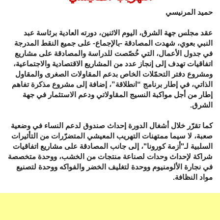
حميد المرنيسي
عقد مجلس جهة الشرق، اليوم الاثنين، دورته العادية برئاسة عبد
النبي بعوي، شهدت المصادقة -بالإجماع- على جميع النقط المدرجة
في جدول الأعمال، التي خُصّصت للدراسة والمصادقة على مشاريع
اتفاقيات تهدف إلى إنجاز عدد من المشاريع الاقتصادية والاجتماعية،
ومشروع دفتر التحمّلات الخاص بدعم المقاولات الصغرى والمقاول
الذاتي، في إطار برنامج “انطلاقة”، إضافة إلى مشروع مذكرة تفاهم
إطار من أجل مواكبة النسيج المقاولاتي ودعم الاستثمار في جهة
الشرق.
كما تقرّر خلال أشغال الدورة إحداث صندوق لدعم النساء في وضعية
صعبة، لا سيما ممتهنات التهريب المعيشي المتضرّرات من التأثيرات
السلبية لـ"أزمة كورونا"، إلى جانب المصادقة على مشاريع اتفاقيات
شراكة لإحداث وحدات لصناعة منتجات من الخشب، ووحدة متخصصة
في نجارة الألومنيوم ووحدة لتغليف الخضر والفواكه ووحدة لتصنيع
مواد النظافة.