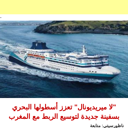
-
"لا ميريديونال" تعزز أسطولها البحري
بسفينة جديدة لتوسيع الربط مع المغرب
ناظورسيتي: متابعة