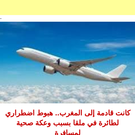
-
كانت قادمة إلى المغرب.. هبوط اضطراري
لطائرة في ملقا بسبب وعكة صحية
لمسافرة