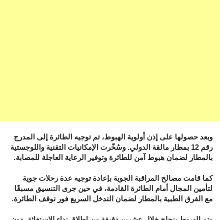
وبعد حصولها على إذن أولوية الهبوط، تم توجيه الطائرة إلى المدرج
رقم 12 بمطار مالقة الدولي. وسُخّرت الإمكانيات التقنية واللوجستية
بالمطار لضمان هبوط آمن للطائرة وتوفير الرعاية العاجلة للمصابة.
كما قامت مصالح المراقبة الجوية بإعادة توجيه عدة رحلات جوية
لتأمين المجال أمام الطائرة القادمة، في حين جرى التنسيق مسبقًا
مع الفرق الطبية بالمطار لضمان التدخل السريع فور توقف الطائرة.
وتم الهبوط بنجاح خلال عشرين دقيقة من إطلاق نداء الاستغاثة، دون