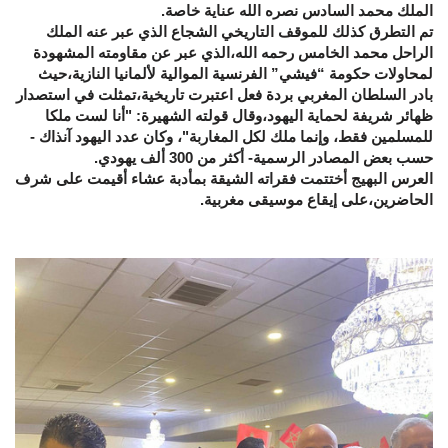
الملك محمد السادس نصره الله عناية خاصة.
تم التطرق كذلك للموقف التاريخي الشجاع الذي عبر عنه الملك
الراحل محمد الخامس رحمه الله،الذي عبر عن مقاومته المشهودة
لمحاولات حكومة “فيشي” الفرنسية الموالية لألمانيا النازية،حيث
بادر السلطان المغربي بردة فعل اعتبرت تاريخية،تمثلت في استصدار
ظهائر شريفة لحماية اليهود،وقال قولته الشهيرة: "أنا لست ملكا
للمسلمين فقط، وإنما ملك لكل المغاربة"، وكان عدد اليهود آنذاك -
حسب بعض المصادر الرسمية- أكثر من 300 ألف يهودي.
العرس البهيج أختتمت فقراته الشيقة بمأدبة عشاء أقيمت على شرف
الحاضرين،على إيقاع موسيقى مغربية.