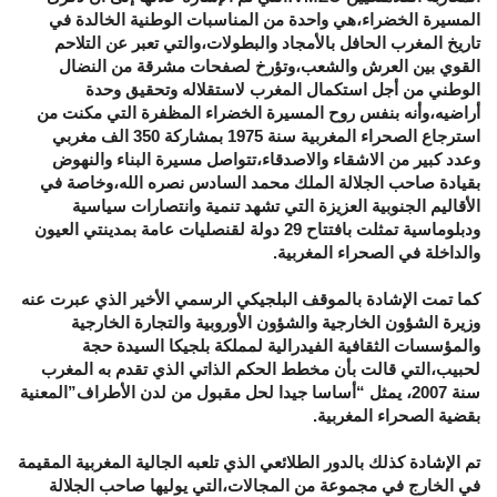
المسيرة الخضراء،هي واحدة من المناسبات الوطنية الخالدة في
تاريخ المغرب الحافل بالأمجاد والبطولات،والتي تعبر عن التلاحم
القوي بين العرش والشعب،وتؤرخ لصفحات مشرقة من النضال
الوطني من أجل استكمال المغرب لاستقلاله وتحقيق وحدة
أراضيه،وأنه بنفس روح المسيرة الخضراء المظفرة التي مكنت من
استرجاع الصحراء المغربية سنة 1975 بمشاركة 350 الف مغربي
وعدد كبير من الاشقاء والاصدقاء،تتواصل مسيرة البناء والنهوض
بقيادة صاحب الجلالة الملك محمد السادس نصره الله،وخاصة في
الأقاليم الجنوبية العزيزة التي تشهد تنمية وانتصارات سياسية
ودبلوماسية تمثلت بافتتاح 29 دولة لقنصليات عامة بمدينتي العيون
والداخلة في الصحراء المغربية.
كما تمت الإشادة بالموقف البلجيكي الرسمي الأخير الذي عبرت عنه
وزيرة الشؤون الخارجية والشؤون الأوروبية والتجارة الخارجية
والمؤسسات الثقافية الفيدرالية لمملكة بلجيكا السيدة حجة
لحبيب،التي قالت بأن مخطط الحكم الذاتي الذي تقدم به المغرب
سنة 2007، يمثل “أساسا جيدا لحل مقبول من لدن الأطراف”المعنية
بقضية الصحراء المغربية.
تم الإشادة كذلك بالدور الطلائعي الذي تلعبه الجالية المغربية المقيمة
في الخارج في مجموعة من المجالات،التي يوليها صاحب الجلالة