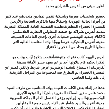
ناظور سيتي من أنفرس -الشرادي محمد
بحضور شخصيات مغربية وبلجيكية تنتمي لميادين متعددة،و عدد كبير
من أفراد الجالية اليهودية،واحتفالًا منها بالذكرى السابعة والأربعين
للمسيرة الخضراء المظفرة،نظمت القنصلية العامة للمملكة المغربية
بمدينة أنفرس بشراكة مع جمعية المقاولين المغاربة الفلامنكيين
VMZO،جمعية النهضة،و جمعيات أخرى بإحدى القاعات الفسيحة
بمدينة أنفرس البلجيكية،عرسا بهيجًا بهاته المناسبة الغالية التي
سجلها التاريخ بمداد من الفخر و الاعتزاز.
العرس البهيج كانت فقراته متنوعة،أفتتحت بتلاوة آيات بينات من
الذكر الحكيم قام بتلاوتها أحد براعم معهد جسر الأمانة بمدينة
أنفرس،ثم الاستماع للنشيد الوطني،و عرض شريط وثائقي قصير عن
المسيرة الخضراء تم التطرق فيه لمجموعة من المراحل التاريخية
إلى غاية وقتنا الحاضر.
بعدها تم إلقاء بعض الكلمات القيمة بهاته المناسبة من طرف السيد
محمد عامر سفير المملكة المغربية ببلجيكا و الدوقية الكبرى
للوكسمبورغ،السيد إبراهيم رزقي القنصل العام للمملكة المغربية
بمدينة أنفرس،السيد شاطر عبد الإله رئيس جمعية المقاولين
المغاربة الفلامنكيين VMZO،التي تم الإشارة خلالها إلى أن ذكرى