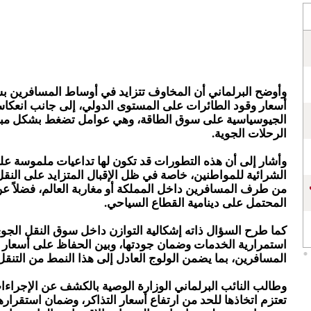
وأوضح البرلماني أن المخاوف تتزايد في أوساط المسافرين ب
أسعار وقود الطائرات على المستوى الدولي، إلى جانب انعكاس
الجيوسياسية على سوق الطاقة، وهي عوامل تضغط بشكل مبا
الرحلات الجوية.
وأشار إلى أن هذه التطورات قد تكون لها تداعيات ملموسة عل
الشرائية للمواطنين، خاصة في ظل الإقبال المتزايد على النق
من طرف المسافرين داخل المملكة أو مغاربة العالم، فضلاً عن 
المحتمل على دينامية القطاع السياحي.
كما طرح السؤال ذاته إشكالية التوازن داخل سوق النقل الجو
استمرارية الخدمات وضمان جودتها، وبين الحفاظ على أسعار 
المسافرين، بما يضمن الولوج العادل إلى هذا النمط من التنقل
وطالب النائب البرلماني الوزارة الوصية بالكشف عن الإجراءات
تعتزم اتخاذها للحد من ارتفاع أسعار التذاكر، وضمان استقراره