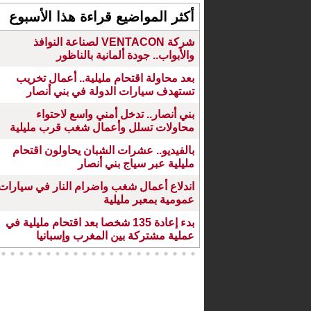
أكثر المواضيع قراءة هذا الأسبوع
شركة VENTACON لصناعة النوافذ
والأبواب.. جودة ألمانية بالناظور
بعد محاولة اقتحام مليلية.. أعمال تخريب
تستهدف سيارات الدولة في بني أنصار
بني أنصار.. تدخل أمني واسع لاحتواء
محاولات تسلل وأعمال شغب قرب مليلية
بالفيديو.. عشرات الشبان يحاولون اقتحام
مليلية عبر سياج بني أنصار
اندلاع أعمال شغب واضرام النار في سيارات
عمومية بمعبر مليلية
بدء إعادة 135 شخصا بعد اقتحام مليلية في
عملية مشتركة بين المغرب وإسبانيا