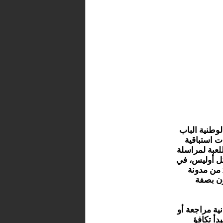
وطنية الباب
ت استباقية
للعبة لمراسلة
يكل أوليس، في
وقت استفاد فيه المنتخب الأمريكي سابقا من تدابير المادة 27 من مدونة
ون بصفة
انية مراجعة أو
دأ تكافؤ