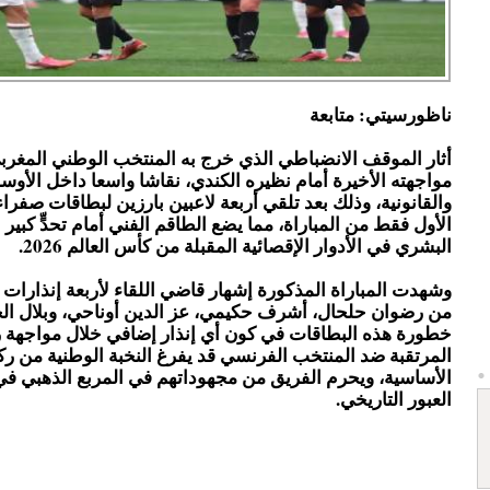
ناظورسيتي: متابعة
أثار الموقف الانضباطي الذي خرج به المنتخب الوطني المغر
مواجهته الأخيرة أمام نظيره الكندي، نقاشا واسعا داخل الأوس
والقانونية، وذلك بعد تلقي أربعة لاعبين بارزين لبطاقات صفر
الأول فقط من المباراة، مما يضع الطاقم الفني أمام تحدٍّ كبير 
البشري في الأدوار الإقصائية المقبلة من كأس العالم 2026.
وشهدت المباراة المذكورة إشهار قاضي اللقاء لأربعة إنذارا
من رضوان حلحال، أشرف حكيمي، عز الدين أوناحي، وبلال ا
خطورة هذه البطاقات في كون أي إنذار إضافي خلال مواجهة رب
المرتقبة ضد المنتخب الفرنسي قد يفرغ النخبة الوطنية من ركا
الأساسية، ويحرم الفريق من مجهوداتهم في المربع الذهبي ف
العبور التاريخي.