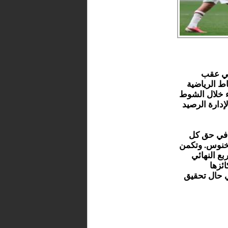
بي عقب
اط الرياضية
اء خلال الشوط
لإدارة الرصيد
ت في حق كل
لخنوس. وتكمن
ع النهائي
ئزها
ي حال تحقيق