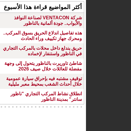
أكثر المواضيع قراءة هذا الأسبوع
شركة VENTACON لصناعة النوافذ
والأبواب.. جودة ألمانية بالناظور
هذه تفاصيل اندلاع الحريق بسوق المركب..
ومحرك جهاز تكييف وراء الحادث
حريق يندلع داخل محلات بالمركب التجاري
في الناظور واستنفار لإخماده
شاطئ تاوريرت بالناظور يتحول إلى وجهة
مفضلة للعائلات خلال صيف 2026
توقيف مشتبه فيه بإحراق سيارة عمومية
خلال أحداث الشغب بمحيط معبر مليلية
انطلاق نشاط المركب التجاري "ناظور
سانتر" بمدينة الناظور