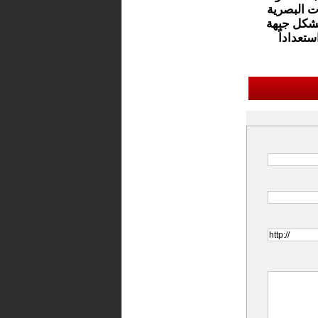
ت البصرية
 يشكل جبهة
ستعداداً