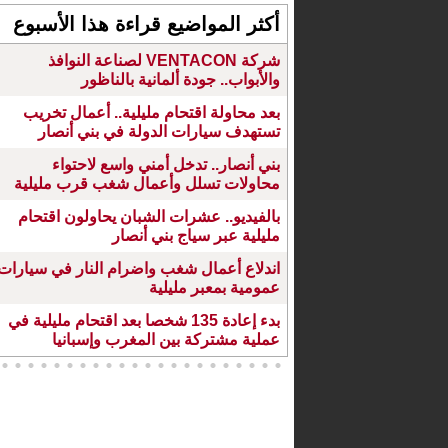
أكثر المواضيع قراءة هذا الأسبوع
شركة VENTACON لصناعة النوافذ
والأبواب.. جودة ألمانية بالناظور
بعد محاولة اقتحام مليلية.. أعمال تخريب
تستهدف سيارات الدولة في بني أنصار
بني أنصار.. تدخل أمني واسع لاحتواء
محاولات تسلل وأعمال شغب قرب مليلية
بالفيديو.. عشرات الشبان يحاولون اقتحام
مليلية عبر سياج بني أنصار
اندلاع أعمال شغب واضرام النار في سيارات
عمومية بمعبر مليلية
بدء إعادة 135 شخصا بعد اقتحام مليلية في
عملية مشتركة بين المغرب وإسبانيا