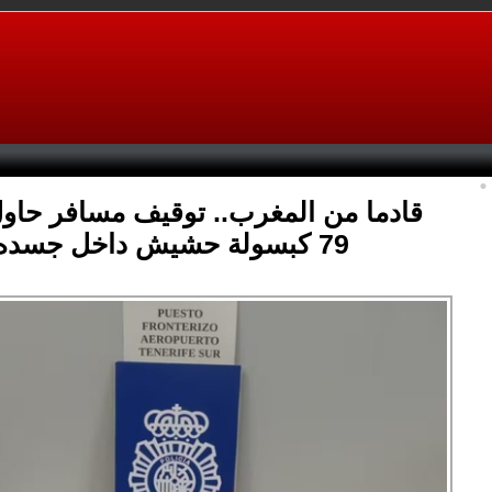
قادما من المغرب.. توقيف مسافر حاو
79 كبسولة حشيش داخل جسده