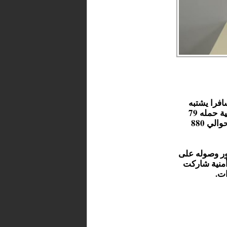
افرا يشتبه
في تورطه في تهريب المخدرات، بعدما كشفت الفحوص الطبية حمله 79
كبسولة من مخدر الحشيش داخل جسده، بلغ وزنها الإجمالي حوالي 880
ور وصوله على
أمنية شاركت
ات.