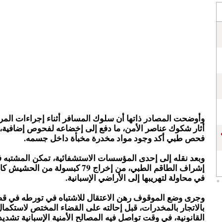
وأوضحت المصادر ذاتها أن سلوك المسافر أثناء إجراءات المرا
أثار شكوك عناصر الأمن، ما دفع إلى إخضاعه لفحوص إضافية، م
فحص طبي أكد وجود مواد مخدرة مخبأة داخل جسمه.
وبعد نقله إلى إحدى المؤسسات الاستشفائية، تمكن المشتبه ف
إشراف الطاقم الطبي، من إخراج 79 كبسولة من ا
في محاولة لتهريبها إلى الأراضي الإسبانية.
وجرى وضع الموقوف رهن الاعتقال للاشتباه في تورطه في قض
بالاتجار بالمخدرات، قبل إحالته على القضاء المختص لاستكمال
القانونية، في وقت تواصل فيه المصالح الأمنية الإسبانية تشديد 