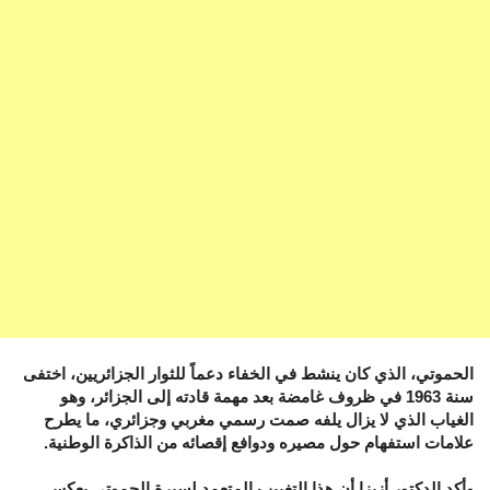
الحموتي، الذي كان ينشط في الخفاء دعماً للثوار الجزائريين، اختفى
سنة 1963 في ظروف غامضة بعد مهمة قادته إلى الجزائر، وهو
الغياب الذي لا يزال يلفه صمت رسمي مغربي وجزائري، ما يطرح
علامات استفهام حول مصيره ودوافع إقصائه من الذاكرة الوطنية.
وأكد الدكتور أزيزا أن هذا التغييب المتعمد لسيرة الحموتي يعكس