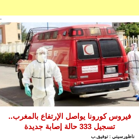
-
فيروس كورونا يواصل الإرتفاع بالمغرب..
تسجيل 333 حالة إصابة جديدة
ناظورسيتي : توفيق.ب