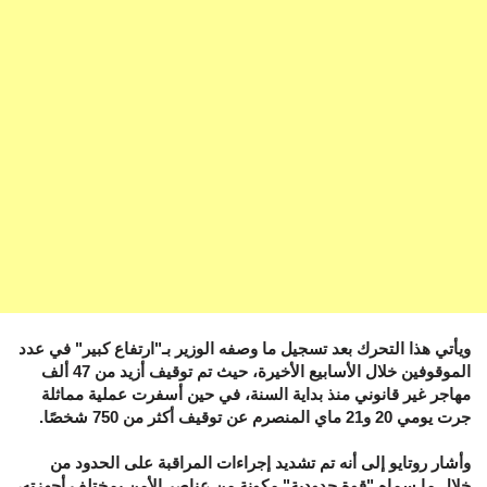
ويأتي هذا التحرك بعد تسجيل ما وصفه الوزير بـ"ارتفاع كبير" في عدد
الموقوفين خلال الأسابيع الأخيرة، حيث تم توقيف أزيد من 47 ألف
مهاجر غير قانوني منذ بداية السنة، في حين أسفرت عملية مماثلة
جرت يومي 20 و21 ماي المنصرم عن توقيف أكثر من 750 شخصًا.
وأشار روتايو إلى أنه تم تشديد إجراءات المراقبة على الحدود من
خلال ما سماه "قوة حدودية" مكونة من عناصر الأمن بمختلف أجهزته،