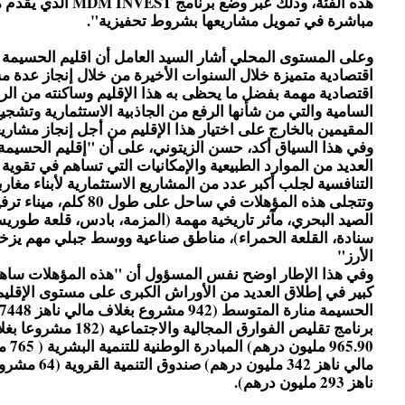
هذه الفئة، وذلك عبر وضع برنامج VEST
مباشرة في تمويل مشاريعها بشروط تحفيزية".
وعلى المستوى المحلي أشار السيد العامل أن اقليم الحسيم
اقتصادية متميزة خلال السنوات الأخيرة من خلال إنجاز عدة م
اقتصادية مهمة بفضل ما يحظى به هذا الإقليم وساكنته من الرع
السامية والتي من شأنها الرفع من الجاذبية الاستثمارية وتشجيع
المقيمين بالخارج على اختيار هذا الإقليم من أجل إنجاز مشاري
وفي هذا السياق أكد، حسن الزيتوني، على أن "إقليم الحسيمة
العديد من الموارد الطبيعية والإمكانيات التي تساهم في تقوية 
التنافسية لجلب أكبر عدد من المشاريع الاستثمارية لأبناء مغاربة
وتتجلى هذه المؤهلات في ساحل على طول 80
الصيد البحري، مآثر تاريخية مهمة (المزمة، بادس، قلعة طوري
سنادة، القلعة الحمراء)، مناطق صناعية ووسط جبلي مهم يزخر
الأرز"
وفي هذا الإطار اوضح نفس المسؤول أن "هذه المؤهلات سا
كبير في إطلاق العديد من الأوراش الكبرى على مستوى الإقليم،
برنامج تقليص الفوارق المجالية وال
965.90 م
مالي ناهز 342 مليون در
ناهز 293 مليون درهم).