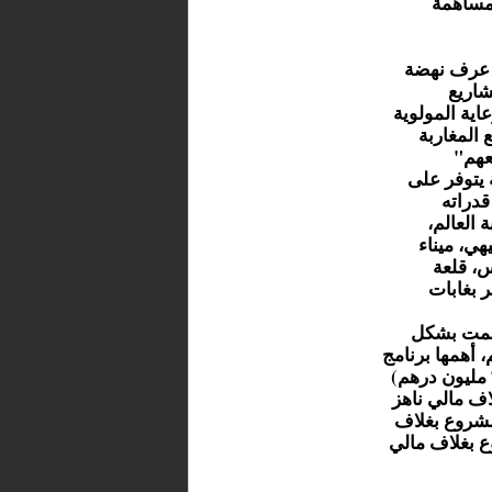
MDM IN الذي يقدم مساهمة
ة عرف نهضة
شاريع
اية المولوية
 المغاربة
عهم"
 يتوفر على
قدراته
 العالم،
 كلم، ميناء ترفيهي، ميناء
س، قلعة
 بغابات
همت بشكل
 أهمها برنامج
الحسيمة منارة المتوسط (942 مشروع بغلاف مالي ناهز 7448 مليون درهم)
اجتماعية (182 مشروعا بغلاف مالي ناهز
ليون درهم) المبادرة الوطنية للتنمية البشرية ( 765 مشروع بغلاف
هم) صندوق التنمية القروية (64 مشروع بغلاف مالي