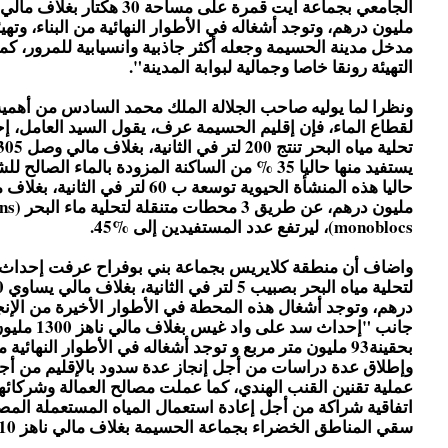
مليون درهم، وتوجد أشغاله في الأطوار النهائية من البناء، وتهي
مدخل مدينة الحسيمة وجعله أكثر جاذبية وانسيابية للمرور، ك
التهيئة رونقا خاصا وجمالية لبوابة المدينة".
ونظرا لما يوليه صاحب الجلالة الملك محمد السادس من أهم
لقطاع الماء، فإن إقليم الحسيمة عرف، يقول السيد العامل، 
يستفيد منها حاليا 35 % من الساكنة المزودة بالماء الص
مليون درهم، عن ط
monoblocs)، ليرتفع عدد المستفيدين إلى %45.
واضاف أن منطقة كلايريس بجماعة بني بوفراح عرفت إحداث 
درهم، وتوجد أشغال هذه المحطة في الأطوار الأخيرة من الإنج
جانب "إحداث سد على واد غي
بحقينة93 مليون متر مربع و توجد أشغاله في الأطوار النهائية 
وإطلاق عدة دراسات من أجل إنجاز عدة سدود بالإقليم من أج
عملية تقنين القنب الهندي، كما عملت مصالح العمالة وشركائه
اتفاقية شراكة من أجل إعادة استعمال المياه المستعملة الم
سقي المناطق الخضراء بجماعة الحسيمة بغلاف مالي ناهز 10 ملايين درهم