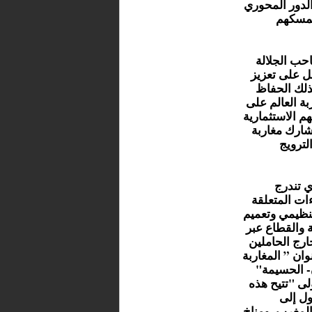
 الدور المحوري
 تمسكهم
حب الجلالة
ل على تعزيز
ذلك الحفاظ
ة العالم على
م الاستثمارية
شارك مغاربة
لترويج
ي تندرج
ات المتعلقة
تنظيمي وتعميم
 والقطاع عبر
ارج الحاملين
ب بعنوان ” المغاربة
- الحسيمة"
لى "تتيح هذه
ول إلى
المغرب، ومناخ