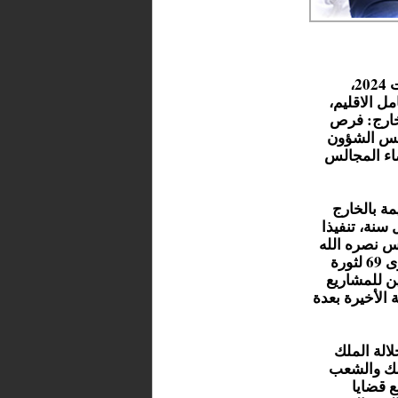
احتضن مقر عمالة إقليم الحسيمة صباح اليوم السبت 10 غشت 2024،
ل الاقليم،
خارج: فرص
ئيس الشؤون
اء المجالس
يمة بالخارج
سنة، تنفيذا
س نصره الله
وأيده حيث ما فتئ جلالته يدعو في عدة مناسبات، أبرزها الذكرى 69 لثورة
الحاملين للمشاريع
 الأخيرة بعدة
الة الملك
ناسبة الذكرى 69 لثورة الملك والشعب
 قضايا