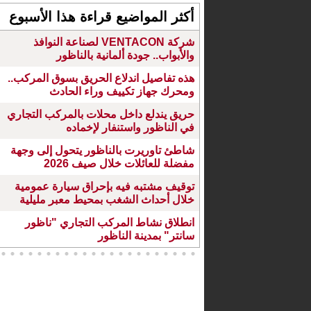
أكثر المواضيع قراءة هذا الأسبوع
شركة VENTACON لصناعة النوافذ
والأبواب.. جودة ألمانية بالناظور
هذه تفاصيل اندلاع الحريق بسوق المركب..
ومحرك جهاز تكييف وراء الحادث
حريق يندلع داخل محلات بالمركب التجاري
في الناظور واستنفار لإخماده
شاطئ تاوريرت بالناظور يتحول إلى وجهة
مفضلة للعائلات خلال صيف 2026
توقيف مشتبه فيه بإحراق سيارة عمومية
خلال أحداث الشغب بمحيط معبر مليلية
انطلاق نشاط المركب التجاري "ناظور
سانتر" بمدينة الناظور