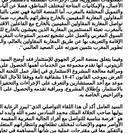
الأعمال، والإمكانيات المتاحة لمختلف المناطق، فضلا عن آليا
والتمويل المختلفة بالمغرب، أما المنصة الثانية فهي تعنى بالتب
المقاولين المغاربة المقيمين بالخارج ونظرائهم بالمغرب، ضم
تواصل المغاربة المقاولين المقيمين بالخارج مع الفاعلين الاقت
بالمغرب، تعبئة المستثمرين المغاربة الذين يعيشون بالخارج ل
السوق المغربي والعمل على تشجيع تصدير المنتوجات المغربية
الإقامة والتعريف بها عن طريق المغاربة المقاولين بالعالم، و
تطوير المغرب بتثمين صورته على الصعيد العالمي".
وفيما يتعلق بمنصة المركز الجهوي للإستثمار فقد أوضح السيد
الزيتوني، انها تقدم مجموعة من الخدمات أهمها الحصول على
ومراقبة معالجة المشروع الاستثماري في إطار عمل اللجنة ا
الغرض بموجب القانون 47-18 بشفافية تامة ووفقا للآج
موعد مع أحد المستشارين والتعرف على الإجراءات والتحفيزا
بالاستثمار، وإطلاق المشروع، ومراقبة تقدمه والحصول على ا
والتراخيص الخاصة به.
السيد العامل أكد أن هذا اللقاء التواصلي الذي"ايبرز الرعاية ا
يوليها صاحب الجلالة الملك محمد السادس نصره الله وأيده لمغ
هو "فرصة مناسبة للتواصل مع أفراد الجالية المغربية المقيمة ب
الأواصر معهم والإنصات لمختلف تطلعاتهم وانتظاراتهم المتعلقة
والتفكير معا في مقترحات عملية من شأنها المساهمة في تجا