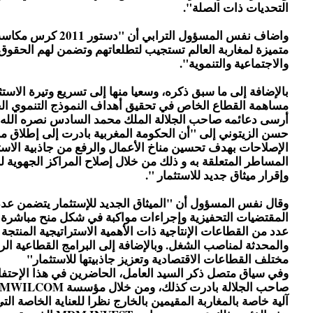
التحديات ذات الصلة".
واضاف نفس المسؤول الترابي أن 
متميزة لمغاربة العالم تستجيب لتطلعاتهم وتضمن لهم الحقوق ا
والاجتماعية والتنموية".
بالإضافة إلى ما سبق ذكره، وسعيا منها إلى تسريع وتيرة الاست
مساهمة القطاع الخاص في تحقيق أهداف النموذج التنموي الج
أرسى دعائمه صاحب الجلالة الملك محمد السادس نصره الله و
حسن الزيتوني إلى "أن الحكومة المغربية بادرت إلى إطلاق 
الإصلاحات بهدف تحسين مناخ الأعمال والرفع من جاذبية الاست
المساطر المتعلقة به و ذلك من خلال إصلاح المراكز الجهوية لل
وإقرار ميثاق جديد للاستثمار ".
وقال نفس المسؤول أن "الميثاق الجديد للإستثمار يتضمن عدد
المقتضيات التحفيزية وإجراءات مواكبة في شكل منح مباشرة
عدد من القطاعات الإنتاجية ذات الأهمية الاستراتيجية المنتجة 
والمحدثة لمناصب الشغل. وبالإضافة إلى البرامج القطاعية الر
مختلف القطاعات الاقتصادية وتعزيز جاذبيتها للاستثمار"
وفي سياق متصل ذكر السيد العامل، الحاضرين في هذا الإحتف
آلية خاصة بالمغاربة المقيمين بالخارج نظرا للعناية الخاصة ال