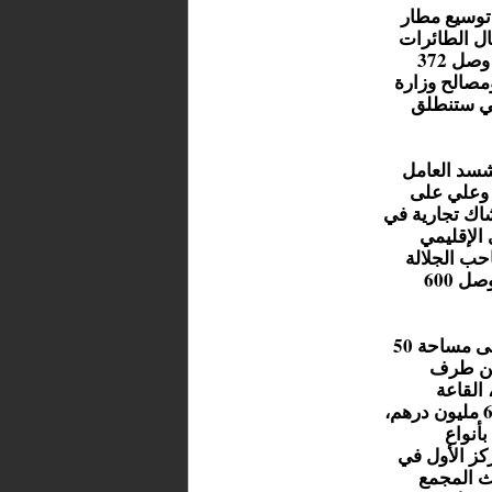
 توسيع مطار
ن درهم، لاستقبال الطائرات
ذات الحجم الكبير، وتأهيل مراكز 19 جماعة ترابية بغلاف مالي وصل 372
مصالح وزارة
لتي ستنطلق
لشسد العامل
 وعلي على
 إحداث أكشاك تجارية في
الإقليمي
سامية من صاحب الجلالة
الملك محمد السادس نصره الله، والذي خصص له مبلغ مالي وصل 600
وفي نفس الاطار تحدث العامل عن إحداث القرية الرياضية على مساحة 50
 من طرف
 القاعة
المغطاة ومركز الإيواء والتدريب الرياضي بغلاف مالي ناهز 644 مليون درهم،
أنواع
ركز الأول في
يون درهم، إحداث المجمع