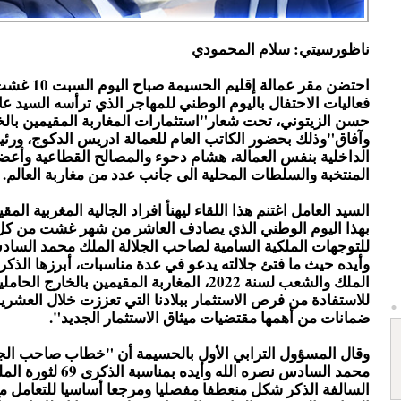
ناظورسيتي: سلام المحمودي
فعاليات الاحتفال باليوم الوطني للمهاجر الذي ترأسه السيد عام
حسن الزيتوني، تحت شعار"استثمارات المغاربة المقيمين بال
وآفاق"وذلك بحضور الكاتب العام للعمالة ادريس الدكوج، ور
الداخلية بنفس العمالة، هشام دحوء والمصالح القطاعية وأعض
المنتخبة والسلطات المحلية الى جانب عدد من مغاربة العالم.
السيد العامل اغتنم هذا اللقاء ليهنأ افراد الجالية المغربية المق
بهذا اليوم الوطني الذي يصادف العاشر من شهر غشت من كل 
للتوجهات الملكية السامية لصاحب الجلالة الملك محمد الساد
الملك والشعب لسنة 2022، المغاربة المقيمين بالخارج 
للاستفادة من فرص الاستثمار ببلادنا التي تعززت خلال العشرية
ضمانات من أهمها مقتضيات ميثاق الاستثمار الجديد".
وقال المسؤول الترابي الأول بالحسيمة أن "خطاب صاحب الجل
محمد السادس نصره الله وأيده بم
السالفة الذكر شكل منعطفا مفصليا ومرجعا أساسيا للتعامل مع