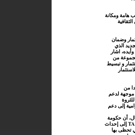
"دستور 2011 كرس مكاسب هامة ومكانة
لثقافية
ثمار وضمان
ديد الذي
أيده، اشار
مجموعة من
ثمار و تبسيط
استثمار
ا من
 موجهة لدعم
للثروة
امية إلى دعم
ال، أن حكومة
صاحب الجلالة بادرت كذلك، ومن خلال مؤسسة TAMWILCOM إلى إحداث
تي تحظى بها