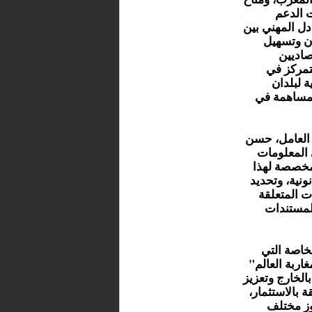
ت الدعم
ادل المهني بين
ان وتسهيل
صاديين
لتمركز في
 لبلدان
المساهمة في
 العامل، حسن
 المعلومات
لمخصصة لهذا
ال القانونية، وتحديد
ت المتعلقة
لمستندات
لخاصة التي
اربة العالم"
الخارج وتعزيز
 بالاستثمار،
وز مختلف