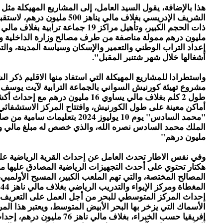
هذا بالإضافة، يقول السيد العامل، إلى المشاريع المهيكلة مثل
الشريف الإدريسي بغلاف مالي يناهز 500 مليو
مليون درهم ممولة مناصفة من طرف مصالح وزارة الداخلية و
إعداد التراب الوطني والتعمير والإسكان وسياسة المدينة، وا
أشغالها خلال شهر شتنبر المقبل".
واستطرادا للمشاريع المهيكلة التي استفاد منها الاقليم ذكر ا
مشروع تهيئة كورنيش السواني بالجماعة الترابية لآيت يوسف
طول 2 كلم بغلاف مالي يساوي 16 مليون درهم مع
أماكن معينة على طول الكورنيش، وافتتاح المركز الاستشفائي 
"محمد السادس" يوم 10 يوليوز 2024 بتعليمات 
مليون درهم"
هكتار تحتوي على أحدث التجهيزات الرياضية المصادق عليها
المصالح المختصة، والتي تهم الملعب الكبير، المسبح الأولمبي،
إحداث المركز المتوسطي للبحر من أجل العمل على التعريف ب
الأسماك التي يزخر بها البحر الأبيض المتوسط، ويعتبر هذا الم
إفريقيا حسب الخبراء، بغلاف مالي ناهز 76 مل