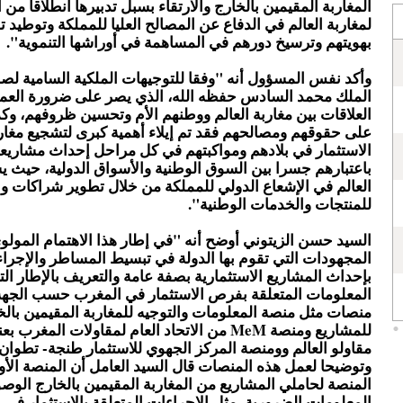
المغاربة المقيمين بالخارج والارتقاء بسبل تدبيرها انطلاقا من
لمغاربة العالم في الدفاع عن المصالح العليا للمملكة وتوطيد
بهويتهم وترسيخ دورهم في المساهمة في أوراشها التنموية".
وأكد نفس المسؤول أنه "وفقا للتوجيهات الملكية السامية لصا
الملك محمد السادس حفظه الله، الذي يصر على ضرورة العم
العلاقات بين مغاربة العالم ووطنهم الأم وتحسين ظروفهم، وك
على حقوقهم ومصالحهم فقد تم إيلاء أهمية كبرى لتشجيع مغارب
الاستثمار في بلادهم ومواكبتهم في كل مراحل إحداث مشاريعه
باعتبارهم جسرا بين السوق الوطنية والأسواق الدولية، حيث ي
العالم في الإشعاع الدولي للمملكة من خلال تطوير شراكات وا
للمنتجات والخدمات الوطنية".
السيد حسن الزيتوني أوضح أنه "في إطار هذا الاهتمام المولو
المجهودات التي تقوم بها الدولة في تبسيط المساطر والإجراء
بإحداث المشاريع الاستثمارية بصفة عامة والتعريف بالإطار ال
المعلومات المتعلقة بفرص الاستثمار في المغرب حسب الجهة
منصات مثل منصة المعلومات والتوجيه للمغاربة المقيمين بالخ
للمشاريع ومنصة MeM من الاتحاد العام لمقاولات المغر
مقاولو العالم وومنصة المركز الجهوي للاستثمار طنجة- تطوان
وتوضيحا لعمل هذه المنصات قال السيد العامل أن المنصة الأو
المنصة لحاملي المشاريع من المغاربة المقيمين بالخارج الوص
المعلومات الضرورية، مثل الإجراءات المتعلقة بالاستثمار في 