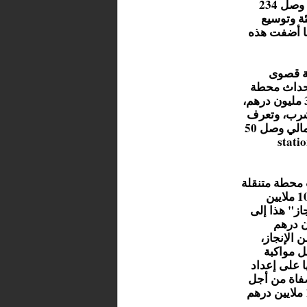
الجامعي بجماعة آيت قمرة على مساحة 30 هكتار بغلاف مالي وصل 234
ئة وتوسيع
ما أضفت هذه
ية قصوى
إحداث محطة
تحلية مياه البحر تنتج 200 لتر في الثانية، بغلاف مالي وصل 305 مليون درهم،
الح للشرب، وتعرف
حاليا هذه المنشأة الحيوية توسعة ب 60 لتر في الثانية، بغلاف مالي وصل 50
ريق 3 محطات متنقلة لتحلية ماء البحر (stations
محطة متنقلة
لتحلية مياه البحر بصبيب 5 لتر في الثانية، بغلاف مالي يساوي 10 ملايين
از" هذا إلى
س بغلاف مالي ناهز 1300 مليون درهم
من الإنجاز،
ل مواكبة
ا على إعداد
صفاة من أجل